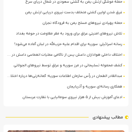
حمله موشکی ارتش یمن به کشتی سعودی در شمال دریای سرخ
غرق شدن اولین کشتی متخلف بدست نیروی دریایی ارتش یمن
حمله پهپادی نیروهای مسلح یمن به فرودگاه نجران
تلاش نیروهای امنیتی عراق برای ورود به مقر مقاومت در حومه بغداد
رسانه اسرائیلی: سوریه برای اقدام علیه حزب‌الله در لبنان آماده می‌شود!
اختلاف داخلی هواداران داعش پس از ناکامی عملیات انغماسی داعش در رقه
کشف محموله تسلیحاتی در مرز سوریه و عراق توسط نیروهای الجولانی
عبدالقادر الطحان در رأس سازمان اطلاعات سوریه؛ گمانه‌زنی‌ها درباره اختلافات در ساختار امنیتی
همکاری رسانه‌ای سوریه و آذربایجان
ادعای آموزش بیش از ۵ هزار نیروی سومالیایی با نظارت عربستان
مطالب پیشنهادی