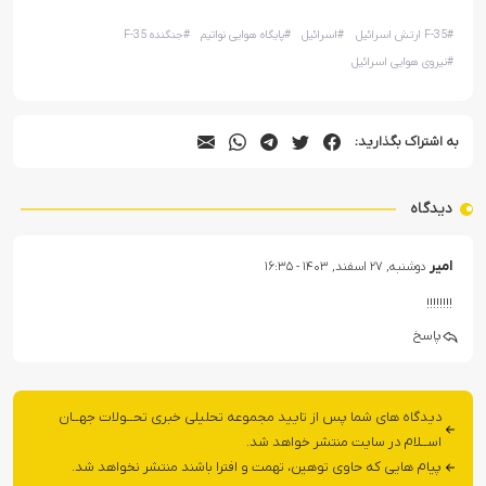
#
F-35 ارتش اسرائیل
#
اسرائیل
#
پایگاه هوایی نواتیم
#
جنگنده F-35
#
نیروی هوایی اسرائیل
به اشتراک بگذارید:
دیدگاه
امیر
دوشنبه, ۲۷ اسفند, ۱۴۰۳ - ۱۶:۳۵
!!!!!!!!
پاسخ
دیدگاه های شما پس از تایید مجموعه تحلیلی خبری تحــولات جهــان
اســلام در سایت منتشر خواهد شد.
پیام هایی که حاوی توهین، تهمت و افترا باشند منتشر نخواهد شد.