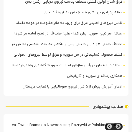
غرق شدن اولین کشتی متخلف بدست نیروی دریایی ارتش یمن
حمله پهپادی نیروهای مسلح یمن به فرودگاه نجران
تلاش نیروهای امنیتی عراق برای ورود به مقر مقاومت در حومه بغداد
رسانه اسرائیلی: سوریه برای اقدام علیه حزب‌الله در لبنان آماده می‌شود!
اختلاف داخلی هواداران داعش پس از ناکامی عملیات انغماسی داعش در رقه
کشف محموله تسلیحاتی در مرز سوریه و عراق توسط نیروهای الجولانی
عبدالقادر الطحان در رأس سازمان اطلاعات سوریه؛ گمانه‌زنی‌ها درباره اختلافات در ساختار امنیتی
همکاری رسانه‌ای سوریه و آذربایجان
ادعای آموزش بیش از ۵ هزار نیروی سومالیایی با نظارت عربستان
مطالب پیشنهادی
Casea: Twoja Brama do Nowoczesnej Rozrywki w Polskim iGamingu