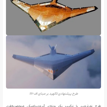
طرح پیشنهادی لاکهید بر مبنای اف-۱۱۷
طرح نورثروپ، با ترکیب یک بدنه‌ی آیرودینامیکی منحصر‌به‌فرد،