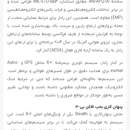
سامانه AN/APQ-۱۸۱ مطابق استاندارد MIL-STD-۱۵۵۳ طراحی شده و
در برابر تداخلات الکترومغناطیسی و اثرات پالس‌های الکترومغناطیسی
(EMP) مقاوم است. همچنین، این رادار برای شرایط عملیاتی سخت، از
جمله پروازهای ارتفاع پایین و سرعت بالا، بهینه‌سازی شده است. با
توجه به افزایش استفاده از طیف فرکانسی توسط سامانه‌های ارتباطی
تجاری، نیروی هوایی آمریکا در سال ۲۰۰۴ برنامه‌ای را برای ارتقای این
رادار به یک سامانه آرایه فازی فعال (AESA) آغاز کرد.
در کنار رادار، سیستم ناوبری پیشرفته B-۲ شامل GPS و Astro-
inertial برای هدایت دقیق در طول مسیرهای طولانی و پرخطر است.
این سیستم‌ها به‌گونه‌ای طراحی شده‌اند که حتی در شرایط جنگ
الکترونیک، همچنان عملکرد مطلوبی داشته باشند و توانایی تغییر
مسیر به‌طور خودکار در مواقع ضروری را داشته باشند.
پنهان کاری بمب افکن بی-۲:
بخش پنهان‌کاری یا Stealth یکی از ویژگی‌های اصلی B-۲ است. این
سیستم به هواپیما کمک می‌کند تا در برابر سیستم‌های شناسایی