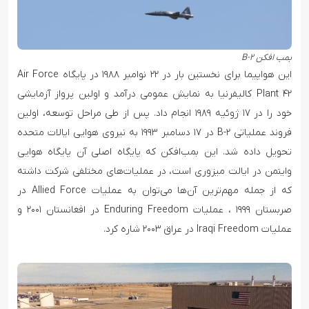
بمب افکن B-۲
این هواپیما برای نخستین بار در ۲۲ نوامبر ۱۹۸۸ در پایگاه Air Force
Plant ۴۲ کالیفرنیا به نمایش عمومی درآمد و اولین پرواز آزمایشی
خود را در ۱۷ ژوئیه ۱۹۸۹ انجام داد. پس از طی مراحل توسعه، اولین
فروند عملیاتی B-۲ در ۱۷ دسامبر ۱۹۹۳ به نیروی هوایی ایالات متحده
تحویل داده شد. این بمب‌افکن که پایگاه اصلی آن پایگاه هوایی
وایتمن در ایالت میزوری است، در عملیات‌های مختلفی شرکت داشته
که از جمله مهم‌ترین آن‌ها می‌توان به عملیات Allied Force در
صربستان ۱۹۹۹ ، عملیات Enduring Freedom در افغانستان ۲۰۰۱ و
عملیات Iraqi Freedom در عراق ۲۰۰۳ شاره کرد.