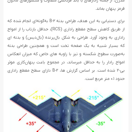
مدرن، از جمله رادارهای با باند فرکانسی متفاوت و سنسورهای مادون
قرمز پنهان بماند.
برای دستیابی به این هدف، طراحی بدنه B-۲ به‌گونه‌ای انجام شده که
از طریق کاهش سطح مقطع راداری (RCS)، حداقل بازتاب را از امواج
راداری به وجود آورد. طراحی به شکل بال‌پرنده (بال‌دیس) و بدنه ای
که بسیار شبیه به یک صفحه تخت است و همچنین طراحی بدنه
به‌صورت سطوح شکسته و تیز با زاویه های خاص که میزان انعکاس
امواج رادار را به حداقل میرساند، در مجموع باعث پنهان‌کاری موثر
بی-۲ شده است. بر اساس گزارش ها، B-۲ دارای سطح مقطع راداری
حدود ۰.۱ متر مربع است.