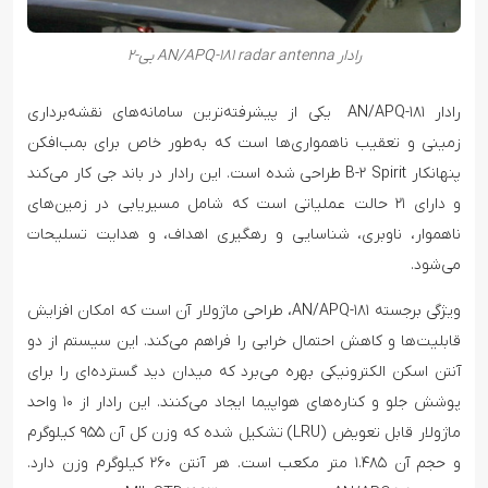
رادار AN/APQ-۱۸۱ radar antenna بی-۲
رادار AN/APQ-۱۸۱ یکی از پیشرفته‌ترین سامانه‌های نقشه‌برداری
زمینی و تعقیب ناهمواری‌ها است که به‌طور خاص برای بمب‌افکن
پنهانکار B-۲ Spirit طراحی شده است. این رادار در باند جی کار می‌کند
و دارای ۲۱ حالت عملیاتی است که شامل مسیریابی در زمین‌های
ناهموار، ناوبری، شناسایی و رهگیری اهداف، و هدایت تسلیحات
می‌شود.
ویژگی برجسته AN/APQ-۱۸۱، طراحی ماژولار آن است که امکان افزایش
قابلیت‌ها و کاهش احتمال خرابی را فراهم می‌کند. این سیستم از دو
آنتن اسکن الکترونیکی بهره می‌برد که میدان دید گسترده‌ای را برای
پوشش جلو و کناره‌های هواپیما ایجاد می‌کنند. این رادار از ۱۰ واحد
ماژولار قابل تعویض (LRU) تشکیل شده که وزن کل آن ۹۵۵ کیلوگرم
و حجم آن ۱.۴۸۵ متر مکعب است. هر آنتن ۲۶۰ کیلوگرم وزن دارد.