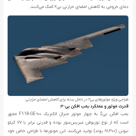
دمای خروجی به کاهش امضای حرارتی بی۲ کمک می‌کنند.
طراحی ویژه موتورهای بی۲ در داخل بدنه برای کاهش امضای حرارتی
قدرت موتور و عملکرد بمب افکن بی-۲
:
بمب افکن بی2 به چهار موتور جنرال الکتریک F118-GE-۱۰۰ مجهز
است که از نوع توربوفن غیرپس‌سوز بوده و قدرتی برابر با ۷۷ کیلو
نیوتن (۱۷,۳۰۰ پوند) تولید می‌کنند. این موتورها با طراحی خاص خود