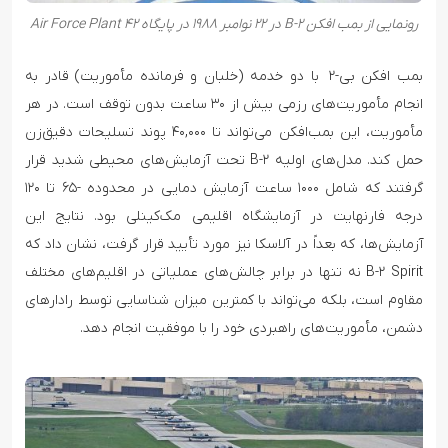
رونمایی از بمب افکن B-۲ در ۲۲ نوامبر ۱۹۸۸ در پایگاه Air Force Plant ۴۲
بمب افکن بی-۲ با دو خدمه (خلبان و فرمانده مأموریت) قادر به
انجام مأموریت‌های رزمی بیش از ۳۰ ساعت بدون توقف است. در هر
مأموریت، این بمب‌افکن می‌تواند تا ۴۰,۰۰۰ پوند تسلیحات دقیق‌زن
حمل کند. مدل‌های اولیه B-۲ تحت آزمایش‌های محیطی شدید قرار
گرفتند که شامل ۱۰۰۰ ساعت آزمایش دمایی در محدوده -۶۵ تا ۱۲۰
درجه فارنهایت در آزمایشگاه اقلیمی مک‌کینلی بود. نتایج این
آزمایش‌ها، که بعداً در آلاسکا نیز مورد تأیید قرار گرفت، نشان داد که
B-۲ Spirit نه تنها در برابر چالش‌های عملیاتی در اقلیم‌های مختلف
مقاوم است، بلکه می‌تواند با کمترین میزان شناسایی توسط رادارهای
دشمن، مأموریت‌های راهبردی خود را با موفقیت انجام دهد.