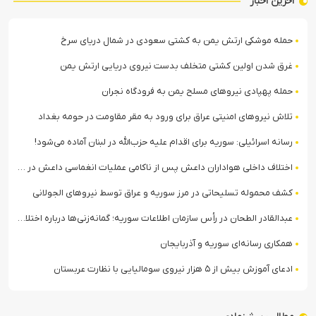
آخرین اخبار
حمله موشکی ارتش یمن به کشتی سعودی در شمال دریای سرخ
غرق شدن اولین کشتی متخلف بدست نیروی دریایی ارتش یمن
حمله پهپادی نیروهای مسلح یمن به فرودگاه نجران
تلاش نیروهای امنیتی عراق برای ورود به مقر مقاومت در حومه بغداد
رسانه اسرائیلی: سوریه برای اقدام علیه حزب‌الله در لبنان آماده می‌شود!
اختلاف داخلی هواداران داعش پس از ناکامی عملیات انغماسی داعش در رقه
کشف محموله تسلیحاتی در مرز سوریه و عراق توسط نیروهای الجولانی
عبدالقادر الطحان در رأس سازمان اطلاعات سوریه؛ گمانه‌زنی‌ها درباره اختلافات در ساختار امنیتی
همکاری رسانه‌ای سوریه و آذربایجان
ادعای آموزش بیش از ۵ هزار نیروی سومالیایی با نظارت عربستان