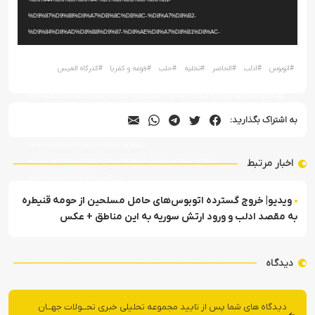
%D9%87%D9%88%D8%A7%DB%8C%DB%8C-%D8%A7%D8%B2-
%D9%84%D8%AD%D8%B8%D9%87-%D8%AE%D8%A7%D8%B1%D8%AC-
%D8%B4%D8%AF%D9%86-
%D8%A7%D8%AA%D9%88%D8%A8%D9%88%D8%B3%E2%80%8C%D9%87%D8%A7-
#
اتوبوس
#
ادلب
#
الحاضر
#
تخلیه
#
حلب
#
فوعه و کفریا
#
گذرگاه العیس
%D8%A7%D8%B2-
%D8%B4%D9%87%D8%B1%E2%80%8C%DA%A9%E2%80%8C%D9%87%D8%A7%D8%8C-%D9%88-
%D9%88%D8%B1%D9%88%D8%AF-%D8%A8%D9%87-
به اشتراک بگذارید:
%DA%AF%D8%B0%D8%B1%DA%AF%D8%A7%D9%87-
%D8%A7%D9%84%D8%B9%DB%8C%D8%B3-
اخبار مرتبط
%D8%A7%D9%84%D8%AD%D8%A7%D8%B6%D8%B1-%D8%AF%D8%B1-
%D8%AD%D9%88%D9%85.mp4?_=1
ویدیو| خروج گسترده اتوبوس‌های حامل مسلحین از حومه قنیطره
به مقصد ادلب و ورود ارتش سوریه به این مناطق + عکس
دیدگاه
دیدگاه های شما پس از تایید مجموعه تحلیلی خبری تحــولات جهــان