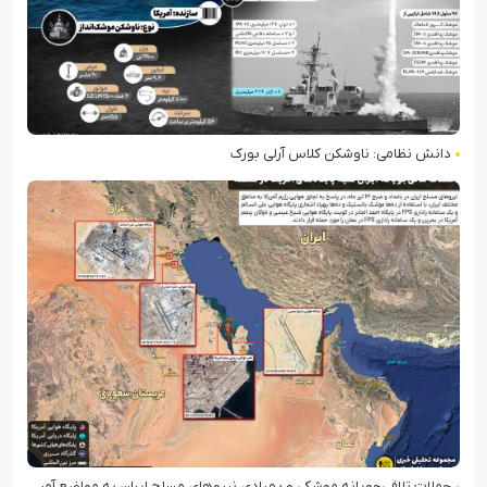
دانش نظامی: ناوشکن کلاس آرلی بورک
حملات تلافی‌جویانه موشکی و پهپادی نیروهای مسلح ایران به مواضع آمریکا در منطقه