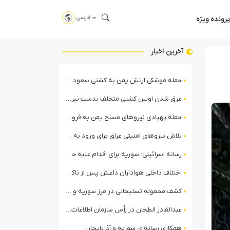
فارسی
پرونده ویژه
آخرین اخبار
حمله موشکی ارتش یمن به کشتی سعودی در شمال دریای سرخ
غرق شدن اولین کشتی متخلف بدست نیروی دریایی ارتش یمن
حمله پهپادی نیروهای مسلح یمن به فرودگاه نجران
تلاش نیروهای امنیتی عراق برای ورود به مقر مقاومت در حومه بغداد
رسانه اسرائیلی: سوریه برای اقدام علیه حزب‌الله در لبنان آماده می‌شود!
اختلاف داخلی هواداران داعش پس از ناکامی عملیات انغماسی داعش در رقه
کشف محموله تسلیحاتی در مرز سوریه و عراق توسط نیروهای الجولانی
عبدالقادر الطحان در رأس سازمان اطلاعات سوریه؛ گمانه‌زنی‌ها درباره اختلافات در ساختار امنیتی
همکاری رسانه‌ای سوریه و آذربایجان