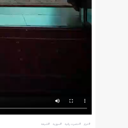
#
حرم
#
حضرت رقیه
#
سوریه
#
شیعه