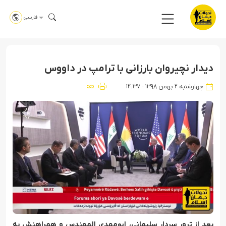
فارسی
دیدار نچیروان بارزانی با ترامپ در داووس
چهارشنبه ۲ بهمن ۱۳۹۸ - ۱۴:۳۷
بعد از ترور سردار سلیمانی، ابومهدی المهندس و همراهنش به