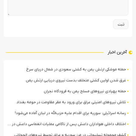
آخرین اخبار
حمله موشکی ارتش یمن به کشتی سعودی در شمال دریای سرخ
غرق شدن اولین کشتی متخلف بدست نیروی دریایی ارتش یمن
حمله پهپادی نیروهای مسلح یمن به فرودگاه نجران
تلاش نیروهای امنیتی عراق برای ورود به مقر مقاومت در حومه بغداد
رسانه اسرائیلی: سوریه برای اقدام علیه حزب‌الله در لبنان آماده می‌شود!
اختلاف داخلی هواداران داعش پس از ناکامی عملیات انغماسی داعش در رقه
کشف محموله تسلیحاتی در مرز سوریه و عراق توسط نیروهای الجولانی