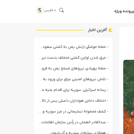
فارسی
پرونده ویژه
آخرین اخبار
حمله موشکی ارتش یمن به کشتی سعودی در شمال دریای سرخ
غرق شدن اولین کشتی متخلف بدست نیروی دریایی ارتش یمن
حمله پهپادی نیروهای مسلح یمن به فرودگاه نجران
تلاش نیروهای امنیتی عراق برای ورود به مقر مقاومت در حومه بغداد
رسانه اسرائیلی: سوریه برای اقدام علیه حزب‌الله در لبنان آماده می‌شود!
اختلاف داخلی هواداران داعش پس از ناکامی عملیات انغماسی داعش در رقه
کشف محموله تسلیحاتی در مرز سوریه و عراق توسط نیروهای الجولانی
عبدالقادر الطحان در رأس سازمان اطلاعات سوریه؛ گمانه‌زنی‌ها درباره اختلافات در ساختار امنیتی
همکاری رسانه‌ای سوریه و آذربایجان