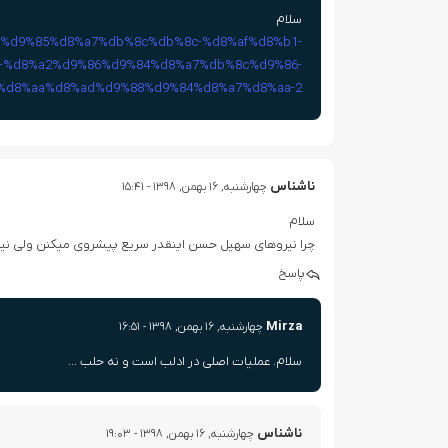
سلام
86%d9%85%d8%a7%db%8c%db%8c-%d8%af%d8%b1-
-%d8%a2%d9%86%d9%84%d8%a7%db%8c%d9%86-
%d8%aa%d8%ad%d9%88%d9%84%d8%a7%d8%aa-2/
ناشناس
چهارشنبه, ۱۶ بهمن, ۱۳۹۸ - ۱۵:۴۱
سلام
چرا نیروهای سهیل حسن اینقدر سریع پیشروی میکنن ولی نی
پاسخ
Mirza
چهارشنبه, ۱۶ بهمن, ۱۳۹۸ - ۱۶:۵۱
سلام. عملیات اصلی در ادلب است و نه حلب …
ناشناس
چهارشنبه, ۱۶ بهمن, ۱۳۹۸ - ۱۹:۰۳