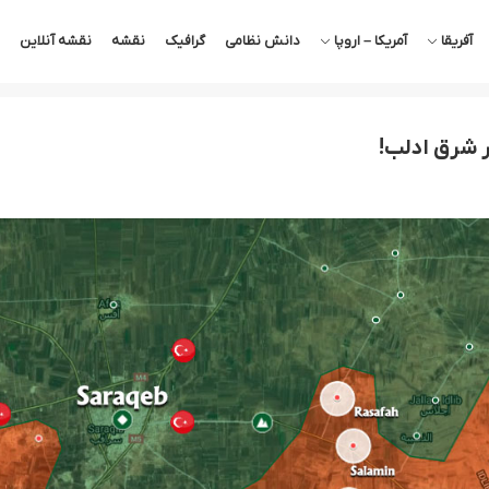
آفریقا
آمریکا – اروپا
دانش نظامی
گرافیک
نقشه
نقشه آنلاین
 شرق ادلب!