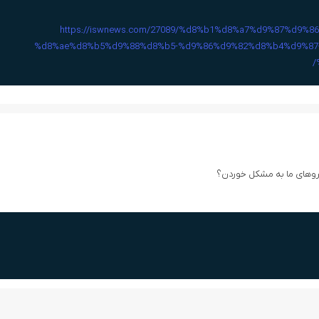
https://iswnews.com/27089/%d8%b1%d8%a7%d9%87%d9%
%d8%ae%d8%b5%d9%88%d8%b5-%d9%86%d9%82%d8%b4%d9%87
روهای ما به مشکل خوردن؟