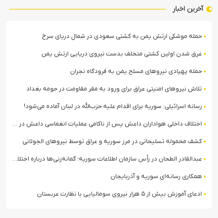
آخرین اخبار
حمله موشکی ارتش یمن به کشتی سعودی در شمال دریای سرخ
غرق شدن اولین کشتی متخلف بدست نیروی دریایی ارتش یمن
حمله پهپادی نیروهای مسلح یمن به فرودگاه نجران
تلاش نیروهای امنیتی عراق برای ورود به مقر مقاومت در حومه بغداد
رسانه اسرائیلی: سوریه برای اقدام علیه حزب‌الله در لبنان آماده می‌شود!
اختلاف داخلی هواداران داعش پس از ناکامی عملیات انغماسی داعش در رقه
کشف محموله تسلیحاتی در مرز سوریه و عراق توسط نیروهای الجولانی
عبدالقادر الطحان در رأس سازمان اطلاعات سوریه؛ گمانه‌زنی‌ها درباره اختلافات در ساختار امنیتی
همکاری رسانه‌ای سوریه و آذربایجان
ادعای آموزش بیش از ۵ هزار نیروی سومالیایی با نظارت عربستان