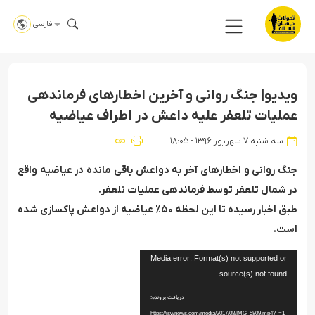
فارسی
نمایشگر
ویدیو| جنگ روانى و آخرین اخطارهاى فرماندهى
ویدیو
عملیات تلعفر علیه داعش در اطراف عیاضیه
سه شنبه ۷ شهریور ۱۳۹۶ - ۱۸:۰۵
جنگ روانى و اخطارهاى آخر به دواعش باقى مانده در عیاضیه واقع
در شمال تلعفر توسط فرماندهى عملیات تلعفر.
طبق اخبار رسیده تا این لحظه ۵۰٪‏ عیاضیه از دواعش پاکسازی شده
است.
Media error: Format(s) not supported or
source(s) not found
دریافت پرونده:
https://iswnews.com/media/2017/08/IMG_5809.mp4?_=1