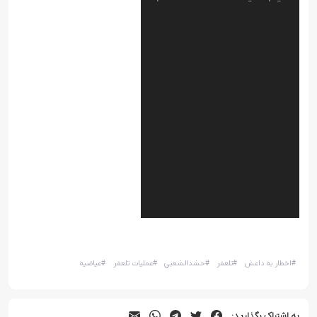
#
اخطار به داعش
#
تلعفر
#
حشدالشعبي
#
عمليات تلعفر
#
عياضيه
به اشتراک بگذارید: