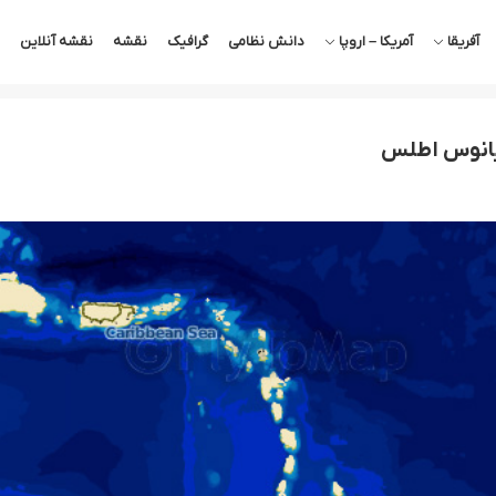
آفریقا
آمریکا – اروپا
دانش نظامی
گرافیک
نقشه
نقشه آنلاین
یانوس اطلس