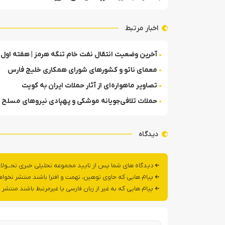
اخبار مرتبط
آخرین وضعیت انتقال نفت خام تنگه هرمز | هفته اول 
معمای ناتو و کشورهای شورای همکاری خلیج فارس
تصاویر ماهواره‌ای از آثار حملات ایران به کویت
حملات تلافی‌جویانه موشکی و پهپادی نیروهای مسلح ا
دیدگاه
دیدگاه های شما پس از تایید مجموعه تحلیلی خبری تحــولا
پیام هایی که حاوی توهین، تهمت و افترا باشند منتشر نخوا
پیام هایی که به غیر از زبان فارسی یا غیرمرتبط باشند منتشر