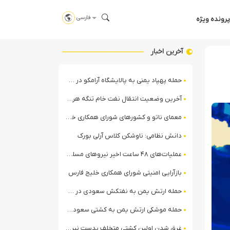
فارسی
پرونده ویژه
آخرین اخبار
حمله پهپاد یمنی به پالایشگاه آرامکو در جیزان
آخرین وضعیت انتقال نفت خام تنگه هرمز | هفته اول ماه میلادی جاری
معمای ناتو و کشورهای شورای همکاری خلیج فارس
دانش نظامی: ناوشکن کلاس آرلی بورک
عملیات‌های ۴۸ ساعت اخیر نیروهای مسلح یمن علیه ائتلاف سعودی + ویدیو
بازآرایی امنیتی شورای همکاری خلیج فارس
حمله ارتش یمن به نفتکش سعودی در خلیج عدن
حمله موشکی ارتش یمن به کشتی سعودی در شمال دریای سرخ
غرق شدن اولین کشتی متخلف بدست نیروی دریایی ارتش یمن