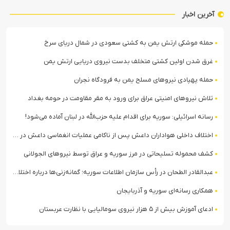
آخرین اخبار
حمله موشکی ارتش یمن به کشتی سعودی در شمال دریای سرخ
غرق شدن اولین کشتی متخلف بدست نیروی دریایی ارتش یمن
حمله پهپادی نیروهای مسلح یمن به فرودگاه نجران
تلاش نیروهای امنیتی عراق برای ورود به مقر مقاومت در حومه بغداد
رسانه اسرائیلی: سوریه برای اقدام علیه حزب‌الله در لبنان آماده می‌شود!
اختلاف داخلی هواداران داعش پس از ناکامی عملیات انغماسی داعش در رقه
کشف محموله تسلیحاتی در مرز سوریه و عراق توسط نیروهای الجولانی
عبدالقادر الطحان در رأس سازمان اطلاعات سوریه؛ گمانه‌زنی‌ها درباره اختلافات در ساختار امنیتی
همکاری رسانه‌ای سوریه و آذربایجان
ادعای آموزش بیش از ۵ هزار نیروی سومالیایی با نظارت عربستان