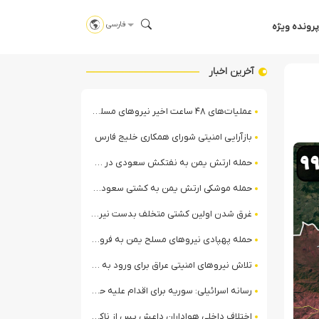
فارسی
پرونده ویژه
آخرین اخبار
عملیات‌های ۴۸ ساعت اخیر نیروهای مسلح یمن علیه ائتلاف سعودی + ویدیو
بازآرایی امنیتی شورای همکاری خلیج فارس
حمله ارتش یمن به نفتکش سعودی در خلیج عدن
حمله موشکی ارتش یمن به کشتی سعودی در شمال دریای سرخ
غرق شدن اولین کشتی متخلف بدست نیروی دریایی ارتش یمن
حمله پهپادی نیروهای مسلح یمن به فرودگاه نجران
تلاش نیروهای امنیتی عراق برای ورود به مقر مقاومت در حومه بغداد
رسانه اسرائیلی: سوریه برای اقدام علیه حزب‌الله در لبنان آماده می‌شود!
اختلاف داخلی هواداران داعش پس از ناکامی عملیات انغماسی داعش در رقه