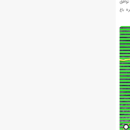
توافق
ه باغ