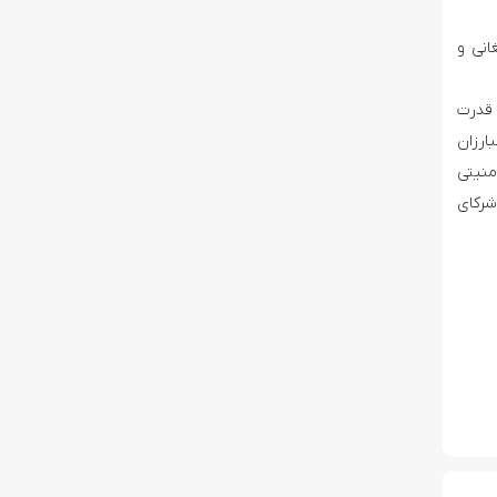
انی و
قد‌‌رت
بارزان
منیتی
شرکای