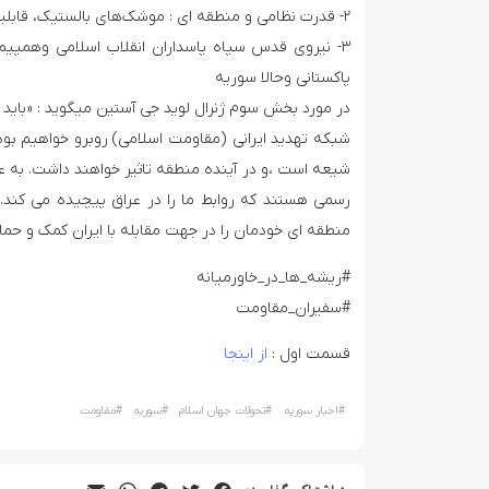
۲- قدرت نظامی و منطقه ای : موشک‌های بالستیک، قابلیت‌های سایبری، فعالیت‌های تهاجمی‌د‌‌ریایی و…
۳- نیروی قد‌‌س سپاه پاسد‌‌اران انقلاب اسلا‌‌می وهمپی
پاکستانی وحالا سوریه
در مورد بخش سوم ژنرال لوید جی آستین میگوید : «باید‌‌ بد‌‌انی
شبکه تهد‌‌ید ایرانی (مقاومت اسلامی) روبرو خواهیم بود‌‌
شیعه است ،و در آینده منطقه تاثیر خواهند داشت. به عل
رسمی‌ هستند که روابط ما را در عراق پیچیده می کند. 
منطقه ای خودمان را در جهت مقابله با ایران کمک و حما
#ریشه_ها_در_خاورمیانه
#سفیران_مقاومت
قسمت اول :
از اینجا
#
اخبار سوریه
#
تحولات جهان اسلام
#
سوریه
#
مقاومت