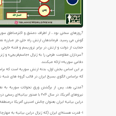
?روزهای سختی بود ، از اطراف دمشق و اکثرمناطق سوری
گوش می رسید. فرماندهان ارتش راه حلی جز مبارزه نم
حمایت از دولت و ارتش در برابر تروریسم و فتنه خارجی
?سرداران مقاومت طرحی‌‌ را به ژنرال «جاسم‌فریجی» و ژنرا
د‌‌فاعی سوریه» ارائه میکنند.
بر این اساس بخش اول، بدنه ارتش سوریه است که براساس 
که براساس الگوی بسیج ایران د‌‌ر قالب گروه های شبه نظ
?مدتی بعد، پس از برگشتن ورق تحولات سوریه به نفع ا
نیروهای آمریکا، د‌‌ر سال ۲۰۱۶ با صد‌‌ور بیانیه‌‌ای رسمی‌ درباره نیروهای بسیج وحزب الله سوریه و خط مشی و ماموریت های آن هشد‌‌ارمی دهد.
دراین بیانیه ایران بعنوان چالش امنیتی آمریکا درمنطق
۱- قدرت هسته‌‌ای‌‌ ایران (که ژنرال دراین بیانیه به مهارچالش هسته ای بواسطه برجام ابراز امیدواری میکند.)