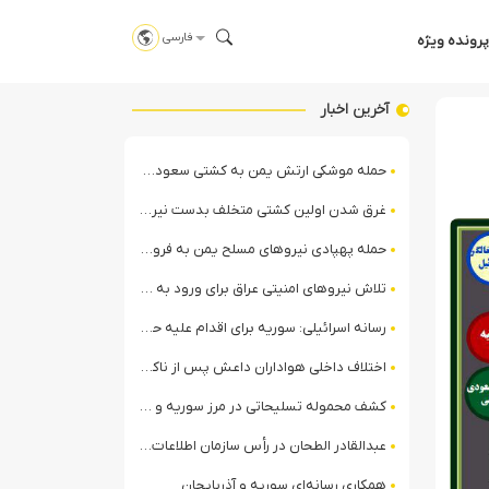
فارسی
پرونده ویژه
آخرین اخبار
حمله موشکی ارتش یمن به کشتی سعودی در شمال دریای سرخ
غرق شدن اولین کشتی متخلف بدست نیروی دریایی ارتش یمن
حمله پهپادی نیروهای مسلح یمن به فرودگاه نجران
تلاش نیروهای امنیتی عراق برای ورود به مقر مقاومت در حومه بغداد
رسانه اسرائیلی: سوریه برای اقدام علیه حزب‌الله در لبنان آماده می‌شود!
اختلاف داخلی هواداران داعش پس از ناکامی عملیات انغماسی داعش در رقه
کشف محموله تسلیحاتی در مرز سوریه و عراق توسط نیروهای الجولانی
عبدالقادر الطحان در رأس سازمان اطلاعات سوریه؛ گمانه‌زنی‌ها درباره اختلافات در ساختار امنیتی
همکاری رسانه‌ای سوریه و آذربایجان