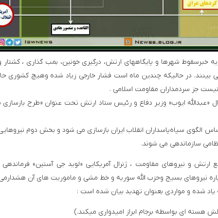
ه خبرسقوط شهرها و پایگاههای ارتش، درگیری خونین، بمب گذاری ، کشتار و
ی بینند. در حالیکه چندین ماه است فشار خارجی زیاد شده وهیچ کشوری حا
 نیست جز سردمداران مقاومت اسلامی .
ل «عبد‌‌الله ایوب» وزیر د‌‌فاع و رئیس ستاد‌‌ ارتش تحت عنوان «طرح بازسازی س
الگوی سپاه‌پاسد‌‌اران انقلاب ایران بازسازی می شود‌‌ و بخش د‌‌وم نیروهای
امی سازماندهی می شوند. ‌‌
کشف محموله تسلیحاتی در مرز سوریه و عراق توسط نیروهای الجولانی
تبریک عروسی پسر زهران علوش و رفتارشناسی الجولانی دربرا
رتش و نیروهای مقاومت ، ژنرال آمریکایی «لوید‌‌ جی آستین» فرماند‌‌هی 
ه یاد شده و مواردی بعنوان تهدید بیان شده است :