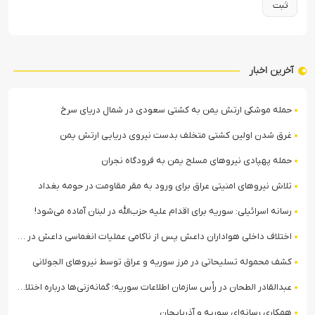
آخرین اخبار
حمله موشکی ارتش یمن به کشتی سعودی در شمال دریای سرخ
غرق شدن اولین کشتی متخلف بدست نیروی دریایی ارتش یمن
حمله پهپادی نیروهای مسلح یمن به فرودگاه نجران
تلاش نیروهای امنیتی عراق برای ورود به مقر مقاومت در حومه بغداد
رسانه اسرائیلی: سوریه برای اقدام علیه حزب‌الله در لبنان آماده می‌شود!
اختلاف داخلی هواداران داعش پس از ناکامی عملیات انغماسی داعش در رقه
کشف محموله تسلیحاتی در مرز سوریه و عراق توسط نیروهای الجولانی
عبدالقادر الطحان در رأس سازمان اطلاعات سوریه؛ گمانه‌زنی‌ها درباره اختلافات در ساختار امنیتی
همکاری رسانه‌ای سوریه و آذربایجان