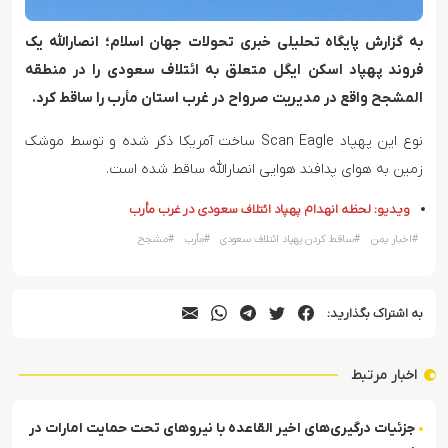
به گزارش پایگاه تحلیلی خبری تحولات جهان اسلام؛ انصارالله یک
فروند پهپاد اسکن ایگل متعلق به ائتلاف سعودی را در منطقه
المشجح واقع در مدیریت صرواح در غرب استان مأرب را ساقط کرد.
نوع این پهپاد Scan Eagle ساخت آمریکا ذکر شده و توسط موشک
زمین به هوای پدافند هوایی انصارالله ساقط شده است.
ویدیو: لحظه انهدام پهپاد ائتلاف سعودی در غرب مأرب
#
اخبار یمن
#
ساقط کردن پهپاد ائتلاف سعودی
#
مأرب
#
مشجح
به اشتراک بگذارید:
اخبار مرتبط
جزئیات درگیری‌های اخیر القاعده با نیروهای تحت حمایت امارات در