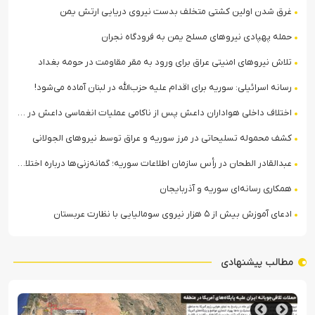
غرق شدن اولین کشتی متخلف بدست نیروی دریایی ارتش یمن
حمله پهپادی نیروهای مسلح یمن به فرودگاه نجران
تلاش نیروهای امنیتی عراق برای ورود به مقر مقاومت در حومه بغداد
رسانه اسرائیلی: سوریه برای اقدام علیه حزب‌الله در لبنان آماده می‌شود!
اختلاف داخلی هواداران داعش پس از ناکامی عملیات انغماسی داعش در رقه
کشف محموله تسلیحاتی در مرز سوریه و عراق توسط نیروهای الجولانی
عبدالقادر الطحان در رأس سازمان اطلاعات سوریه؛ گمانه‌زنی‌ها درباره اختلافات در ساختار امنیتی
همکاری رسانه‌ای سوریه و آذربایجان
ادعای آموزش بیش از ۵ هزار نیروی سومالیایی با نظارت عربستان
مطالب پیشنهادی