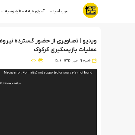
غرب آسیا
آسیای میانه – اقیانوسیه
نمایشگر
ویدیو | تصاویری از حضور گسترده نیروه
ویدیو
عملیات بازپسگیری کرکوک
شنبه ۲۹ مهر ۱۳۹۶ - ۱۵:۱۹
Media error: Format(s) not supported or source(s) not found
دریافت پرونده: https://iswnews.com/media/2017/10/%DA%A9%D8%B1%DA%A9%D9%88%DA%A9.mp4?_=1