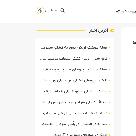
فارسی
پرونده ویژه
آخرین اخبار
ی
حمله موشکی ارتش یمن به کشتی سعودی در شمال دریای سرخ
غرق شدن اولین کشتی متخلف بدست نیروی دریایی ارتش یمن
حمله پهپادی نیروهای مسلح یمن به فرودگاه نجران
تلاش نیروهای امنیتی عراق برای ورود به مقر مقاومت در حومه بغداد
رسانه اسرائیلی: سوریه برای اقدام علیه حزب‌الله در لبنان آماده می‌شود!
اختلاف داخلی هواداران داعش پس از ناکامی عملیات انغماسی داعش در رقه
کشف محموله تسلیحاتی در مرز سوریه و عراق توسط نیروهای الجولانی
عبدالقادر الطحان در رأس سازمان اطلاعات سوریه؛ گمانه‌زنی‌ها درباره اختلافات در ساختار امنیتی
همکاری رسانه‌ای سوریه و آذربایجان