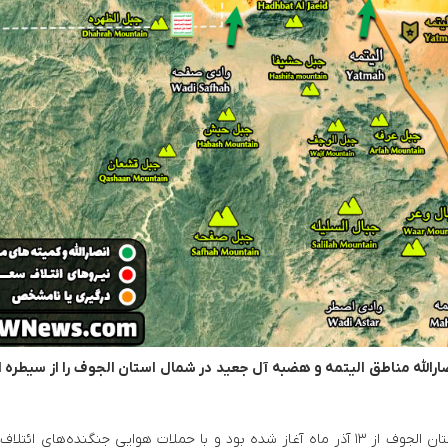
our Course to Stellar Wins in the iGaming Universe
Casea Casino: Un Viaggio nel Cuore dell’Intrattenimento Digitale Italiano
ارالله مناطق الیتمه و هضبه آل جعید در شمال استان الجوف را از سیطره ا
درگیری انصارالله و نیروهای ائتلاف سعودی در شمال استان الجوف از ۱۳ آذر ماه آغاز شده بود و با حملات هوایی جنگنده‌های