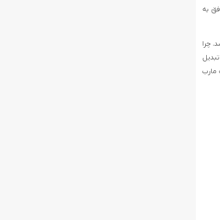
ومه‌ی آن را آغاز کرد و امروز ۳ دی ماه موفق به
. چرا
تبدیل
 مارب