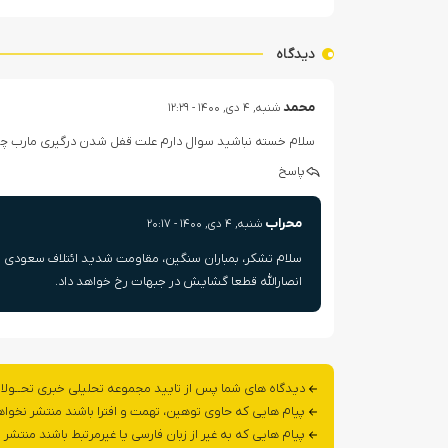
دیدگاه
محمد
شنبه, ۴ دی, ۱۴۰۰ - ۱۲:۲۹
سلام خسته نباشید سوال دارم علت قفل شدن درگیری مارب چیه
پاسخ
محراب
شنبه, ۴ دی, ۱۴۰۰ - ۲۰:۱۷
سلام تشکر، بمباران سنگین، مقاومت شدید ائتلاف سعودی 
انصارالله قطعا گشایش در جبهات رخ خواهد داد.
دیدگاه های شما پس از تایید مجموعه تحلیلی خبری تحــولا
پیام هایی که حاوی توهین، تهمت و افترا باشند منتشر نخوا
پیام هایی که به غیر از زبان فارسی یا غیرمرتبط باشند منتشر