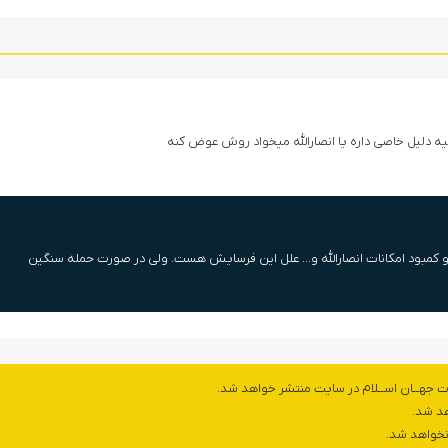
 دلیل خاصی داره یا انصارالله میخواد روش عوض کنه
و کمبود امکانات انصارالله و… علل این فرسایش هست. ولی در صورت حمله سنگین
ت جهــان اســلام در سایت منتشر خواهد شد.
هد شد.
 نخواهد شد.