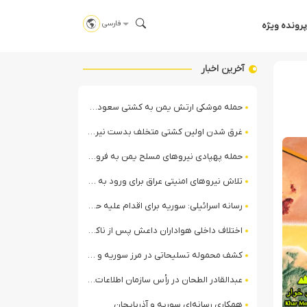
فارسی
پرونده ویژه
آخرین اخبار
حمله موشکی ارتش یمن به کشتی سعودی در شمال دریای سرخ
غرق شدن اولین کشتی متخلف بدست نیروی دریایی ارتش یمن
حمله پهپادی نیروهای مسلح یمن به فرودگاه نجران
تلاش نیروهای امنیتی عراق برای ورود به مقر مقاومت در حومه بغداد
رسانه اسرائیلی: سوریه برای اقدام علیه حزب‌الله در لبنان آماده می‌شود!
اختلاف داخلی هواداران داعش پس از ناکامی عملیات انغماسی داعش در رقه
کشف محموله تسلیحاتی در مرز سوریه و عراق توسط نیروهای الجولانی
عبدالقادر الطحان در رأس سازمان اطلاعات سوریه؛ گمانه‌زنی‌ها درباره اختلافات در ساختار امنیتی
همکاری رسانه‌ای سوریه و آذربایجان