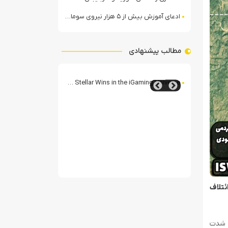
ادعای آموزش بیش از ۵ هزار نیروی سومالیایی با نظارت عربستان
مطالب پیشنهادی
nimento Digitale Italiano
AstraLuck: Charting Y
تصاویر ماهواره‌ای از آثار حملات ایران به کویت
ئتلاف
 ائتلاف شدت