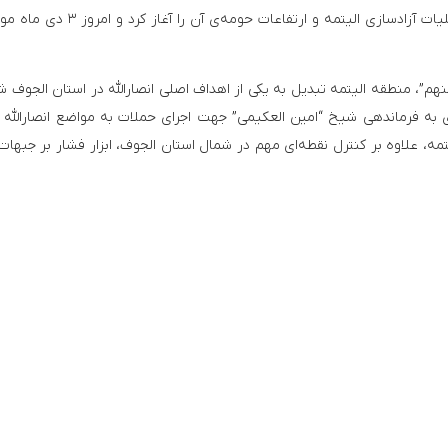
بیشتری یافته بود. در نهایت انصارالله در ۲۵ آذر ماه عملیات آزادسازی الیتمه و ارتفاعات ح
م”، منطقه الیتمه تبدیل به یکی از اهداف اصلی انصارالله در استان الجوف شد
 به فرماندهی شیخ “امین العکیمی” جهت اجرای حملات به مواضع انصارالله 
لیتمه، علاوه بر کنترل نقطه‌ای مهم در شمال استان الجوف، ابزار فشار بر جبهات