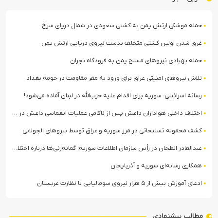
حمله موشکی ارتش یمن به کشتی سعودی در شمال دریای سرخ
غرق شدن اولین کشتی متخلف بدست نیروی دریایی ارتش یمن
حمله پهپادی نیروهای مسلح یمن به فرودگاه نجران
تلاش نیروهای امنیتی عراق برای ورود به مقر مقاومت در حومه بغداد
رسانه اسرائیلی: سوریه برای اقدام علیه حزب‌الله در لبنان آماده می‌شود!
اختلاف داخلی هواداران داعش پس از ناکامی عملیات انغماسی داعش در رقه
کشف محموله تسلیحاتی در مرز سوریه و عراق توسط نیروهای الجولانی
عبدالقادر الطحان در رأس سازمان اطلاعات سوریه؛ گمانه‌زنی‌ها درباره اختلافات در ساختار امنیتی
همکاری رسانه‌ای سوریه و آذربایجان
ادعای آموزش بیش از ۵ هزار نیروی سومالیایی با نظارت عربستان
مطالب پیشنهادی