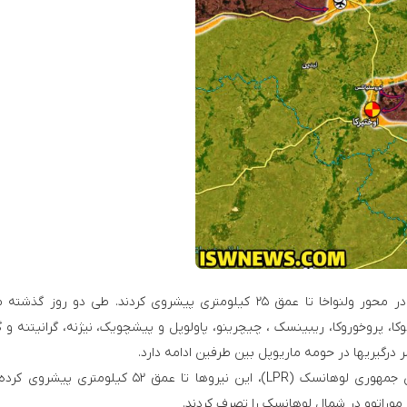
در جبهه دونتسک، نیروهای جمهوری دونتسک (DPR) در محور ولنواخا تا عمق ۲۵ کیلومتری پیشروی کردند. طی دو روز
ریوکا، پروخوروکا، ریبینسک ، چیچرینو، پاولوپل و پیشچویک، نیژنه، گرانیتنه و گ
در جبهه لوهانسک، به گفته منابع وابسته به نیروهای جمهوری لوهانسک (LPR)، این نیروها تا عمق ۵۲ کیل
 موراتوو در شمال لوهانسک را تصرف کردند.