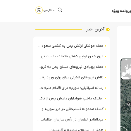
فارسی
پرونده ویژه
آخرین اخبار
حمله موشکی ارتش یمن به کشتی سعودی در شمال دریای سرخ
غرق شدن اولین کشتی متخلف بدست نیروی دریایی ارتش یمن
حمله پهپادی نیروهای مسلح یمن به فرودگاه نجران
تلاش نیروهای امنیتی عراق برای ورود به مقر مقاومت در حومه بغداد
رسانه اسرائیلی: سوریه برای اقدام علیه حزب‌الله در لبنان آماده می‌شود!
اختلاف داخلی هواداران داعش پس از ناکامی عملیات انغماسی داعش در رقه
کشف محموله تسلیحاتی در مرز سوریه و عراق توسط نیروهای الجولانی
عبدالقادر الطحان در رأس سازمان اطلاعات سوریه؛ گمانه‌زنی‌ها درباره اختلافات در ساختار امنیتی
همکاری رسانه‌ای سوریه و آذربایجان