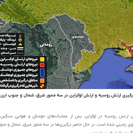
# 夢中になる興奮！Yeet casinoでオンラインカジノの新しい世界を体験しよう
انهدام یک پهپاد انتحاری آمریکایی در
 درگیری ارتش روسیه و ارتش اوکراین در سه محور شرق، شمال و جنوب این
امی ارتش روسیه در اوکراین پس از عملیات‌های موشکی و هوایی سنگین
شروی زمینی شده است. در حال حاضر درگیری‌ها در سه محور شرق، شمال و جنو
رگیری به شرح زیر است: