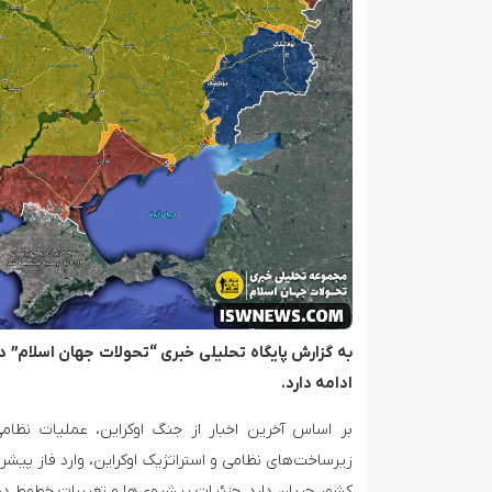
Tikkari Casino: Your Next International Gaming Adventure Awaits
به گزارش پایگاه تحلیلی خبری “تحولات جهان اسلام”
ادامه دارد.
بر اساس آخرین اخبار از جنگ اوکراین، عملیات نظ
زیرساخت‌های نظامی و استراتژیک اوکراین، وارد فاز پی
کشور جریان دارد. جزئیات پیشروی‌ها و تغییرات خطوط د