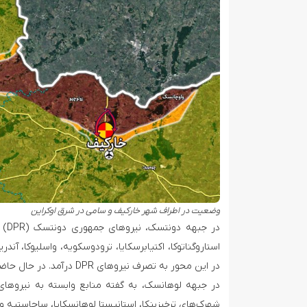
وضعیت در اطراف شهر خارکیف و سامی در شرق اوکراین
استاروگناتوکا، اکتیابرسکایا، ترودوسکویه، واسلیوکا، آند
در این محور به تصرف نیروهای DPR درآمد. در حال حاضر درگیریها در حومه ماریوپل بین طرفین ادامه دارد.
شهرک‌های ترخیزبنکا، استانیستا لوهانسکایا، ساچاستیه و