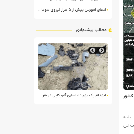
ادعای آموزش بیش از ۵ هزار نیروی سومالیایی با نظارت عربستان
مطالب پیشنهادی
# 夢中になる興奮！Yeet casinoでオンラインカジノの新しい世界を体験しよう
Tikkari Casino: Your Next International Gaming Adventure Awaits
 هرمزگان
 کشور
 علیه
ب این