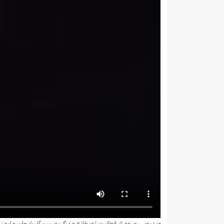
ویدیویی مبهم از فعالیت توپخانه و درگیری بین آذربایجان و ارمن