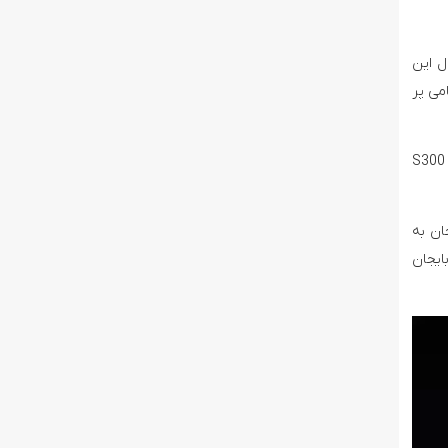
ل این
ند هواپیمای باری نظامی پر
وزارت دفاع جمهوری آذربایجان در بیانیه ای از انهدام یک واحد نظامی ارمنستان، یک ایستگاه راداری و دو سامانه موشکی ضد هوایی S300
ان به
رمنی در درگیری با آذربایجان