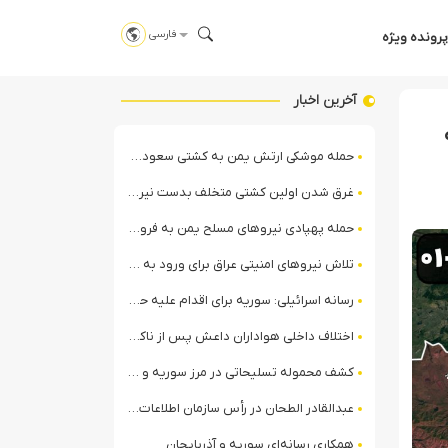
فارسی
پرونده ویژه
آخرین اخبار
حمله موشکی ارتش یمن به کشتی سعودی در شمال دریای سرخ
غرق شدن اولین کشتی متخلف بدست نیروی دریایی ارتش یمن
حمله پهپادی نیروهای مسلح یمن به فرودگاه نجران
تلاش نیروهای امنیتی عراق برای ورود به مقر مقاومت در حومه بغداد
رسانه اسرائیلی: سوریه برای اقدام علیه حزب‌الله در لبنان آماده می‌شود!
اختلاف داخلی هواداران داعش پس از ناکامی عملیات انغماسی داعش در رقه
کشف محموله تسلیحاتی در مرز سوریه و عراق توسط نیروهای الجولانی
عبدالقادر الطحان در رأس سازمان اطلاعات سوریه؛ گمانه‌زنی‌ها درباره اختلافات در ساختار امنیتی
همکاری رسانه‌ای سوریه و آذربایجان