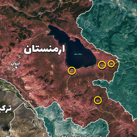
پهپادی نیروهای مسلح یمن به فرودگاه نجران
عبدالقادر الطحان در رأس سازمان اطلاعات سوریه؛ گمانه‌زنی‌ها درباره اختلافات در ساختار امن