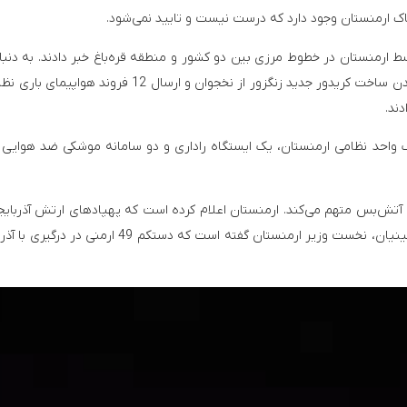
خاک ارمنستان وجود دارد که درست نیست و تایید نمی‌شود.
ارمنستان در خطوط مرزی بین دو کشور و منطقه قره‌باغ خبر دادند. به دنبا
اخبار، برخی از شبکه های اجتماعی آذربایجان از اجرایی شدن ساخت کریدور جدید زنگزور از نخجوان و ارسال 12 فرو
دند.
ض آتش‌بس متهم می‌کند. ارمنستان اعلام کرده است که پهپادهای ارتش آذربایج
یگان نظامی زنگزور در ارمنستان حمله کردند. نیکول پاشینیان، نخست وزیر ارمنستان گفته است که دستکم 49 ا