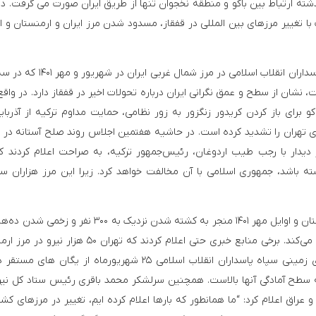
شته ارتباط بین باکو و منطقه نخجوان تنها از طریق ایران صورت می گرفت. در
با تغییر مرزهای بین المللی در قفقاز، مسدود شدن مرز ایران و ارمنستان و ا
به همین دلیل، مانورهای گسترده ارتش ایران و سپاه پاسداران انقلاب اسلامی در مرز
نشان از سطح و عمق نگرانی ایران درباره تحولات اخیر در قفقاز دارد. در واقع،
و برای باز کردن کریدور زنگزور به زور نظامی، حمایت مداوم ترکیه از آذربای
تهران را تشدید کرده است. در حاشیه هفتمین اجلاس روند صلح آستانه در ت
 دیدار با رجب طیب اردوغان، رئیس‌جمهور ترکیه، به صراحت اعلام کردند که
 باشد، جمهوری اسلامی با آن مخالفت خواهد کرد. زیرا این مرز هزاران سا
درگیری‌های اخیر بین ارمنستان و آذربایجان در اواخر تابستان و اوایل مهر ۱۴۰۱ منجر به کشته شدن نزدیک به ۳۰۰
طرفین شد که نگرانی‌های ایران را بیش از پیش تشدید می‌کند. برخی منابع خبری حتی اعلام کردند که تهران 
مستقر کرده است. در واقع محمد پاکپور فرمانده نیروی زمینی سپاه پاسداران انقلاب اسلامی ۲۵ شهریورماه از یگا
د که سطح آمادگی آنها بالاست. همچنین سرلشکر محمد باقری رئیس ستاد کل نی
عراق اعلام کرد: “ما همانطور که بارها اعلام کرده ایم، تغییر در مرزهای کش