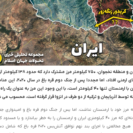
در جنوبی ترین قسمت قفقاز، ایران با جمهوری آذربایجان و منطقه نخجوان، ۷۵۰ کیلو
از پایان جنگ اول قره باغ (۱۹۹۱–۱۹۹۴) به دست نیروهای ارمنی افتاد، اما مجددا پ
حاکمیت آذربایجان بازگشت. اکنون، هرچند که مرز ایران با ارمنستان تنها ۴۰ کیلومتر است، با این وجود این مرز به عنوان
توسط آذربایجان و ترکیه از دو طرف در انزوا قرار گرفته است، محسوب می 
ه مرز خود با ارمنستان نداشت. اما پس از جنگ دوم قره باغ و امیدواری ج
آذربایجان برای تحقق کریدور زنگزور با قوه قهریه، به گونه‌ای که مرز ۴۰ کیلومتری ایران و ارمنستان را به خطر بیاندازد و یا م
نگرانی اصلی ایران مبدل شده است. در حقیقت، ایران هیچ مخالفتی با اجرای بند نهم توافق آتش‌بس ۲۰