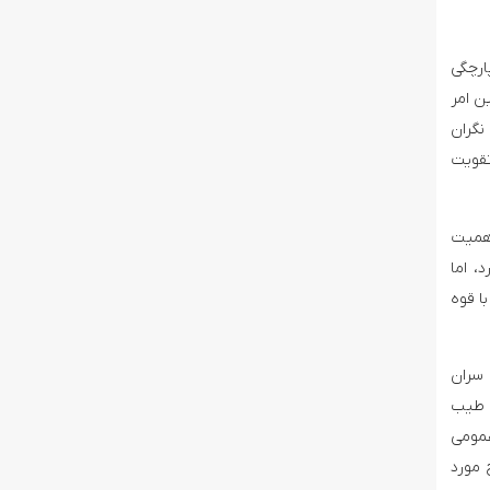
ارچگی
ن امر
نگران
تقویت
تری برای تهران از اهمیت
، اما
ا قوه
 سران
ب طیب
عمومی
 مورد