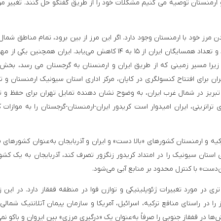
 ارمنستان توصیه می کنیم مشکلات خود را از طریق گفتگو حل کنند. تغییر مرز
 مرز خود با ارمنستان وجود دارد. اگر این مرز از بین برود، تمام مناطق شمال
ایران با جمهوری آذربایجان و نخجوان هم مرز خواهد شد و تعداد همسایگان ایران از ۱۵ به ۱۴ کاهش می‌یابد. ایران همچنین
؛ زیرا مسیر زمینی که از طریق ایران و ارمنستان به گرجستان می رسد، بخش
 برای افتتاح کنسولگری در کاپان، مرکز اداری استان سیونیک ارمنستان و 
تبریز در شمال غرب ایران، به وضوح نشان دهنده تمایل تهران برای حفظ و 
ترانزیتی، ایران امیدوار است کریدور ایران-ارمنستان-گرجستان را به موازات ک
رکیه و ارمنستان کشورهای «بالا دست» و ایران و آذربایجان به‌عنوان کشورهای «
ستان سیونیک را در امتداد کریدور زنگزور تصرف کند، آذربایجان به یک کشور 
‌دست» با کنترل محدود بر منابع آبی می‌شود.
ی در مورد تغییرات ژئوپلیتیکی و توازن قوا در منطقه قفقاز دارد. در این ز
را در راستای منافع ترکیه، اسرائیل، آمریکا و سازمان پیمان آتلانتیک شمالی (
‌ها در قفقاز جنوبی را صرفاً به‌عنوان یک «درگیری مرزی» بین ایروان و باکو نمی