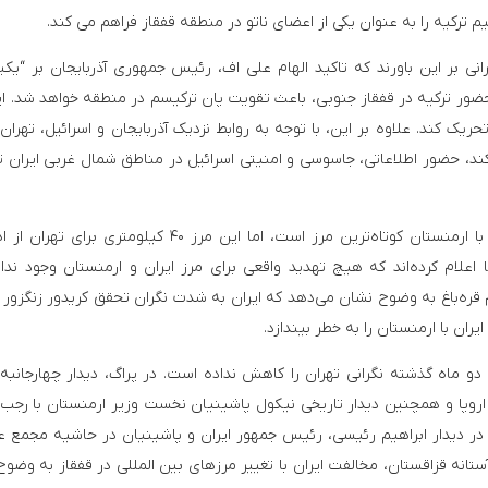
ترکیه را به عنوان یکی از اعضای ناتو در منطقه قفقاز فراهم می کند.
انی بر این باورند که تاکید الهام علی اف، رئیس جمهوری آذربایجان بر “یکپ
ضور ترکیه در قفقاز جنوبی، باعث تقویت پان ترکیسم در منطقه خواهد شد. ای
یک کند. علاوه بر این، با توجه به روابط نزدیک آذربایجان و اسرائیل، تهران 
د، حضور اطلاعاتی، جاسوسی و امنیتی اسرائیل در مناطق شمال غربی ایران 
در نتیجه، اگرچه در میان ۱۵ همسایه ایران، مرز ایران با ارمنستان کوتاه‌ترین مرز است، اما این مرز ۴۰ کیلوم
 اعلام کرده‌اند که هیچ تهدید واقعی برای مرز ایران و ارمنستان وجود ندارد
ه‌باغ به وضوح نشان می‌دهد که ایران به شدت نگران تحقق کریدور زنگزور ب
ن با ارمنستان را به خطر بیندازد.
و ماه گذشته نگرانی تهران را کاهش نداده است. در پراگ، دیدار چهارجانبه
 اروپا و همچنین دیدار تاریخی نیکول پاشینیان نخست وزیر ارمنستان با رج
م در دیدار ابراهیم رئیسی، رئیس جمهور ایران و پاشینیان در حاشیه مجمع 
انه قزاقستان، مخالفت ایران با تغییر مرزهای بین المللی در قفقاز به وضوح