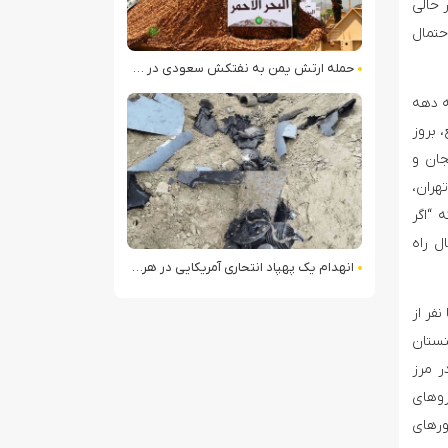
 حالی
حتمال
حمله ارتش یمن به نفتکش سعودی در خلیج عدن
 شمال غربی ایران در شهریور و مهر ۱۴۰۱ که در سه دهه
 بروز
جان و
هران،
 “اگر
ل راه
انهدام یک پهپاد انتحاری آمریکایی در هرمزگان
 نفر و زخمی شدن ده‌ها نفر از
۵۰ هزار نیرو در مرز ارمنستان
ن های مستقر در مرز
روهای
ورهای