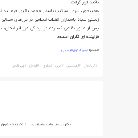
تاکید قرار گرفت.
همینطور، سردار سرتیپ پاسدار محمد پاکپور فرمانده نیر
زمینی سپاه پاسداران انقلاب اسلامی در مرزهای شمالی د
پس از مانور نظامی گسترده در نزدیکی مرز آذربایجان
فزاینده ای نگران است»
.
منبع:
بنیاد جیمزتاون
#
آذربایجان
#
ارمنستان
#
ایران
#
زنگزور
#
قره باغ
#
ولی کالجی
دکتری مطالعات منطقه‌ای از دانشکده حقوق و