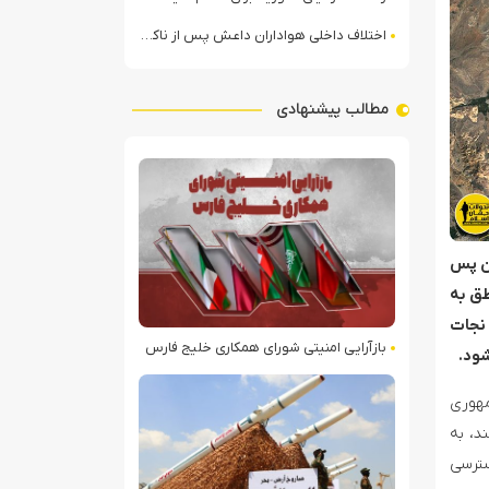
اختلاف داخلی هواداران داعش پس از ناکامی عملیات انغماسی داعش در رقه
مطالب پیشنهادی
متر مرز مشترک دارد که حدود ۱۳۸ کیلومتر آن پس
س از جنگ دوم قره باغ در سال ۲۰۲۰، این مناطق به
 یک راه نجات
بازآرایی امنیتی شورای همکاری خلیج فارس
شود.
مهوری
سدود کند، به
۲۰ قره باغ که شامل دسترسی