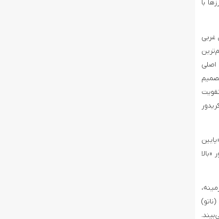
ها با
 غربی
 یکی از مهم‌ترین
 اصلی
تصمیم
تقویت
ریدور
پایین
«بالا
مینه،
ناتو)
‌بیند.