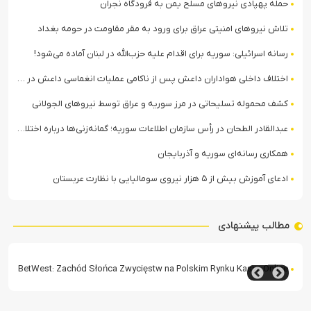
حمله پهپادی نیروهای مسلح یمن به فرودگاه نجران
تلاش نیروهای امنیتی عراق برای ورود به مقر مقاومت در حومه بغداد
رسانه اسرائیلی: سوریه برای اقدام علیه حزب‌الله در لبنان آماده می‌شود!
اختلاف داخلی هواداران داعش پس از ناکامی عملیات انغماسی داعش در رقه
کشف محموله تسلیحاتی در مرز سوریه و عراق توسط نیروهای الجولانی
عبدالقادر الطحان در رأس سازمان اطلاعات سوریه؛ گمانه‌زنی‌ها درباره اختلافات در ساختار امنیتی
همکاری رسانه‌ای سوریه و آذربایجان
ادعای آموزش بیش از ۵ هزار نیروی سومالیایی با نظارت عربستان
مطالب پیشنهادی
BetWest: Zachód Słońca Zwycięstw na Polskim Rynku Kasyn Online