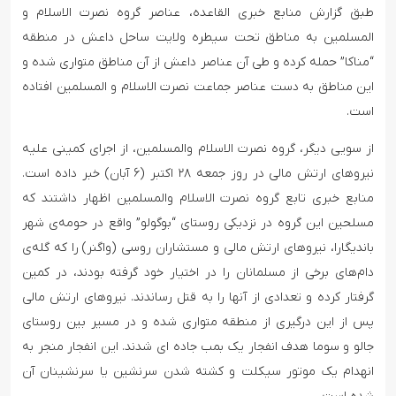
طبق گزارش منابع خبری القاعده، عناصر گروه نصرت الاسلام و
المسلمین به مناطق تحت سیطره ولایت ساحل داعش در منطقه
“مناکا” حمله کرده و طی آن عناصر داعش از آن مناطق متواری شده و
این مناطق به دست عناصر جماعت نصرت الاسلام و المسلمین افتاده
است.
از سویی دیگر، گروه نصرت الاسلام والمسلمین، از اجرای کمینی علیه
نیروهای ارتش مالی در روز جمعه ۲۸ اکتبر (۶ آبان) خبر داده است.
منابع خبری تابع گروه نصرت الاسلام والمسلمین اظهار داشتند که
مسلحین این گروه در نزدیکی روستای “بوگولو” واقع در حومه‌ی شهر
باندیگارا، نیروهای ارتش مالی و مستشاران روسی (واگنر) را که گله‌ی
دام‌های برخی از مسلمانان را در اختیار خود گرفته بودند، در کمین
گرفتار کرده و تعدادی از آنها را به قتل رساندند. نیروهای ارتش مالی
پس از این درگیری از منطقه متواری شده و در مسیر بین روستای
جالو و سوما هدف انفجار یک بمب جاده ای شدند. این انفجار منجر به
انهدام یک موتور سیکلت و کشته شدن سرنشین یا سرنشینان آن