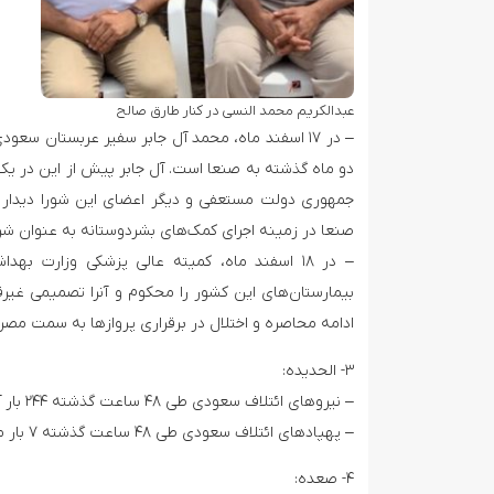
عبدالکریم محمد النسی در کنار طارق صالح
– در ۱۷ اسفند ماه، محمد آل جابر سفیر عربستان سع
دو ماه گذشته به صنعا است. آل جابر پیش از این در 
جمهوری دولت مستعفی و دیگر اعضای این شورا دیدار ک
صنعا در زمینه اجرای کمک‌های بشردوستانه به عنوان ش
– در ۱۸ اسفند ماه، کمیته عالی پزشکی وزارت
بیمارستان‌های این کشور را محکوم و آنرا تصمیمی غیر
ادامه محاصره و اختلال در برقراری پروازها به سمت مصر 
۳- الحدیده:
– نیروهای ائتلاف سعودی طی ۴۸ ساعت گذشته ۲۴۴ بار آتش بس را در این استان نقض کردند.
– پهپادهای ائتلاف سعودی طی ۴۸ ساعت گذشته ۷ بار مواضع انصارالله در مدیریت حیس و ۵ بار منطقه الجبلیه را بمباران کردند.
۴- صعده: