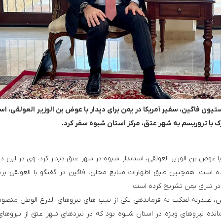
یون فاگین، سفیر آمریکا در یمن برای دیدار با عوض بن الوزیر العولقی، است
 با تروریسم به شهر عتق، مرکز استان شبوه سفر کرد.
ادعای آموزش بیش از ۵ هزار نیروی سومالیایی با نظارت عربستان
ضیافت فرانسوی‌ها بر سر سفره 
من با عوض بن الوزیر العولقی، استاندار شبوه در شهر عتق دیدار کرد. وی در این دی
ه است. همچنین طبق اظهارات منابع محلی، فاگین در گفتگو با العولقی برن
ت در شرق یمن تشریح کرده است.
، عبدربه لعکب به فرماندهی یکی از تیپ های نیروهای الدرع الوطن منصو
نده نیروهای ویژه در استان شبوه بود که در نبردهای شهر عتق از نیروهای