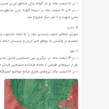
– در ۱۸ اسفند ماه، بر اثر گلوله باران مناطق مرزی مدیریت شدا توسط نیروهای ائتلاف سعودی، شش نفر زخمی شدند.
– در ۱۹ و ۲۰ اسفند ماه، در نتیجه گلوله بارا
یمنی شهید و ۱۰ نفر دیگر مجروح شد.
۵- عدن:
شورای انتقالی جنوب پایبندی خود را به ایجاد چارچوب و
تصمیم در واکنش به توافق اخیر ایران و عربستان اتخاذ 
۶- تعز:
– در ۱۴ اسفند ماه، در درگیری بین مسلحین قبایل 
نفر از نیروهای طرفین از جمله فرمانده مسلحین قبایل 
– در ۱۷ اسفند ماه، نیروهای طارق صالح مواضع انصارالله در منطقه البرح واقع در غرب استان تعز را مورد حملات توپخانه‌ای قرار دادند.