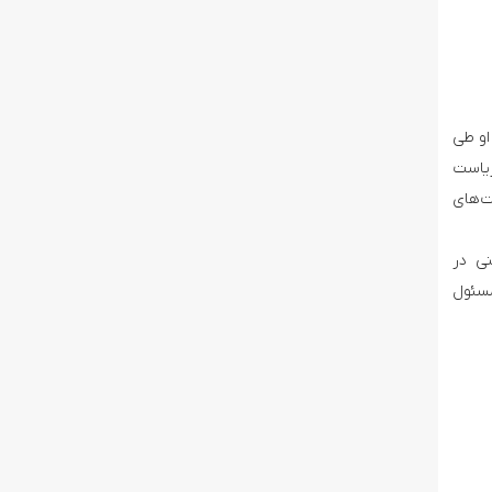
او طی
ریاست
ت‌های
نی در
مسئول