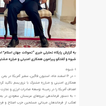
به گزارش پایگاه تحلیلی خبری “تحولات جهان اسلام” است
شبوه و گفتگو پیرامون همکاری امنیتی و مبارزه مشترک
۱- شبوه:
غرق شدن اولین کشتی متخلف بدست نیروی دریایی ارتش یمن
– در ۱۶ اسفند ماه، استیون فاگین، سفیر آمریکا در ی
همکاری امنیتی و مبارزه مشترک با تروریسم تاکید کرد
اهداف آمریکا را در زمینه توسعه صادرات انرژی و تجار
– به دستور فرماندهی نیروهای عربستان سعودی در یمن
لعکب از فرماندهان میدانی مسلحین حزب اصلاح و فرما