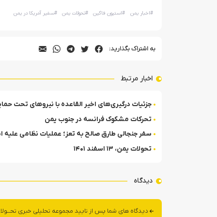
#
اخبار یمن
#
استیون فاگین
#
تحولات یمن
#
سفیر آمریکا در یمن
به اشتراک بگذارید:
اخبار مرتبط
جزئیات درگیری‌های اخیر القاعده با نیروهای تحت حما
تحرکات مشکوک فرانسه در جنوب یمن
سفر جنجالی طارق صالح به تعز؛ عملیات نظامی علیه انص
تحولات یمن، ۱۳ اسفند ۱۴۰۱
دیدگاه
دیدگاه های شما پس از تایید مجموعه تحلیلی خبری تحــولا