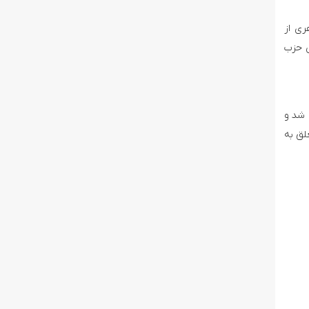
ری از
ن حزب
ا شد و
لق به