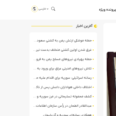
فارسی
پرونده ویژه
آخرین اخبار
حمله موشکی ارتش یمن به کشتی سعودی در شمال دریای سرخ
غرق شدن اولین کشتی متخلف بدست نیروی دریایی ارتش یمن
حمله پهپادی نیروهای مسلح یمن به فرودگاه نجران
تلاش نیروهای امنیتی عراق برای ورود به مقر مقاومت در حومه بغداد
رسانه اسرائیلی: سوریه برای اقدام علیه حزب‌الله در لبنان آماده می‌شود!
اختلاف داخلی هواداران داعش پس از ناکامی عملیات انغماسی داعش در رقه
کشف محموله تسلیحاتی در مرز سوریه و عراق توسط نیروهای الجولانی
عبدالقادر الطحان در رأس سازمان اطلاعات سوریه؛ گمانه‌زنی‌ها درباره اختلافات در ساختار امنیتی
همکاری رسانه‌ای سوریه و آذربایجان