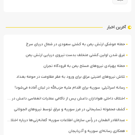
آخرین اخبار
حمله موشکی ارتش یمن به کشتی سعودی در شمال دریای سرخ
غرق شدن اولین کشتی متخلف بدست نیروی دریایی ارتش یمن
حمله پهپادی نیروهای مسلح یمن به فرودگاه نجران
تلاش نیروهای امنیتی عراق برای ورود به مقر مقاومت در حومه بغداد
رسانه اسرائیلی: سوریه برای اقدام علیه حزب‌الله در لبنان آماده می‌شود!
اختلاف داخلی هواداران داعش پس از ناکامی عملیات انغماسی داعش در رقه
کشف محموله تسلیحاتی در مرز سوریه و عراق توسط نیروهای الجولانی
عبدالقادر الطحان در رأس سازمان اطلاعات سوریه؛ گمانه‌زنی‌ها درباره اختلافات در ساختار امنیتی
همکاری رسانه‌ای سوریه و آذربایجان