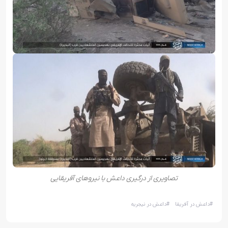
تصاویری از درگیری داعش با نیروهای آفریقایی
#
داعش در آفریقا
#
داعش در نیجریه