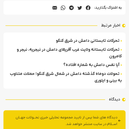
به اشتراک بگذارید:
اخبار مرتبط
تحرکات تابستانی داعش در شرق کنگو
تحرکات تابستانه ولایت غرب آفریقای داعش در نیجریه، نیجر و
کامرون
آیا نفس داعش به شماره افتاده؟
تحولات دوماه گذشته داعش در شمال شرق کنگو؛ حملات متناوب
به بینی و ایتوری
دیدگاه
دیدگاه های شما پس از تایید مجموعه تحلیلی خبری تحــولات جهــان
اســلام در سایت منتشر خواهد شد.