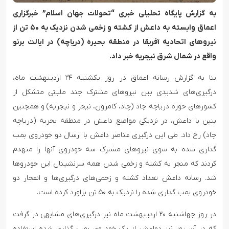
به گزارش پایگاه تحلیلی خبری “تحولات جهان اسلام” خبرگزاری
اعماق وابسته به داعش از کشته و زخمی شدن نزدیک به ۵۰ تن از
نیروهای اتحادیه آفریقا در منطقه بحیره (دریاچه) در ایالت برنو
واقع در شمال شرق نیجریه خبر داد.
بنا به گزارش رسانه اعماق در روز یکشنبه ۲۴ اردیبهشت ماه،
درگیری‌های شدیدی بین نیروهای مشترک چند ملیتی متشکل از
کشورهای حوزه دریاچه چاد (چاد، کامرون، نیجر و نیجریه) و همچنین
بنین با داعش، در نزدیکی مواضع داعش در منطقه بحریه (دریاچه
چاد) رخ داد. طی این درگیری عناصر داعش با ارسال دو خودروی بمب
گذاری شده به سوی نیروهای مشترک سه خودروی آنها را منهدم
کردند که منجر به کشته و زخمی شدن همه سرنشینان این خودروها
شد. رسانه داعش تعداد کشته و زخمی‌های درگیری‌ها و انفجار دو
خودروی بمب گذاری شده را نزدیک به ۵۰ تن براورد کرده است.
در روز چهاشنبه ۲۰ اردیبهشت ماه نیز درگیری‌های مشابهی در گرفت
که در آن روز نیز دواعش از یک خودروی بمب گذاری شده استفاده