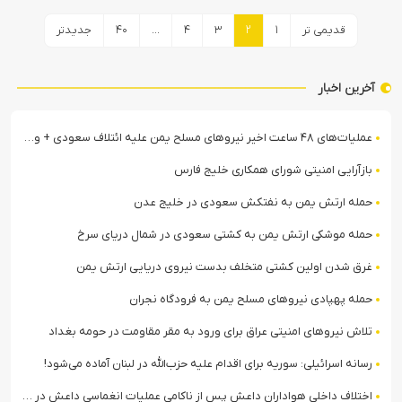
صفحه‌بندی
قدیمی تر
۱
۲
۳
۴
…
۴۰
جدیدتر
نوشته‌ها
آخرین اخبار
عملیات‌های ۴۸ ساعت اخیر نیروهای مسلح یمن علیه ائتلاف سعودی + ویدیو
بازآرایی امنیتی شورای همکاری خلیج فارس
حمله ارتش یمن به نفتکش سعودی در خلیج عدن
حمله موشکی ارتش یمن به کشتی سعودی در شمال دریای سرخ
غرق شدن اولین کشتی متخلف بدست نیروی دریایی ارتش یمن
حمله پهپادی نیروهای مسلح یمن به فرودگاه نجران
تلاش نیروهای امنیتی عراق برای ورود به مقر مقاومت در حومه بغداد
رسانه اسرائیلی: سوریه برای اقدام علیه حزب‌الله در لبنان آماده می‌شود!
اختلاف داخلی هواداران داعش پس از ناکامی عملیات انغماسی داعش در رقه