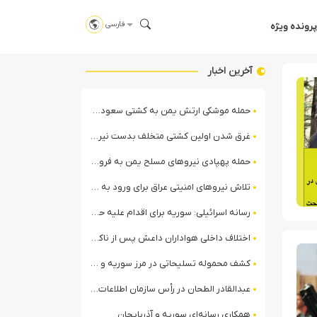
فارسی
پرونده ویژه
آخرین اخبار
حمله موشکی ارتش یمن به کشتی سعودی در شمال دریای سرخ
غرق شدن اولین کشتی متخلف بدست نیروی دریایی ارتش یمن
حمله پهپادی نیروهای مسلح یمن به فرودگاه نجران
تلاش نیروهای امنیتی عراق برای ورود به مقر مقاومت در حومه بغداد
رسانه اسرائیلی: سوریه برای اقدام علیه حزب‌الله در لبنان آماده می‌شود!
اختلاف داخلی هواداران داعش پس از ناکامی عملیات انغماسی داعش در رقه
کشف محموله تسلیحاتی در مرز سوریه و عراق توسط نیروهای الجولانی
عبدالقادر الطحان در رأس سازمان اطلاعات سوریه؛ گمانه‌زنی‌ها درباره اختلافات در ساختار امنیتی
همکاری رسانه‌ای سوریه و آذربایجان