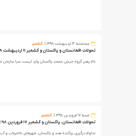
پنجشنبه ۱۲ اردیبهشت ۱۳۹۸
کشمیر
oja Brama do Nowoczesnej Rozrywki w Polskim iGamingu
تحولات افغانستان و پاکستان و کشمیر ۱۱ اردیبهشت ۹۸
نام رهبر گروه جیش محمد پاکستان وارد لیست سیا سازمان م
شنبه ۱۷ فروردین ۱۳۹۸
کشمیر
تحولات افغانستان، پاکستان و کشمیر ۱۷ فروردین ۹۸؛ حمله طالبان به بادغیس
تداوم درگیری پراکنده هند و پاکستان، شهرهای بالامرغاب و آب