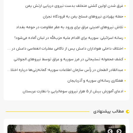
غرق شدن اولین کشتی متخلف بدست نیروی دریایی ارتش یمن
حمله پهپادی نیروهای مسلح یمن به فرودگاه نجران
تلاش نیروهای امنیتی عراق برای ورود به مقر مقاومت در حومه بغداد
رسانه اسرائیلی: سوریه برای اقدام علیه حزب‌الله در لبنان آماده می‌شود!
اختلاف داخلی هواداران داعش پس از ناکامی عملیات انغماسی داعش در رقه
کشف محموله تسلیحاتی در مرز سوریه و عراق توسط نیروهای الجولانی
عبدالقادر الطحان در رأس سازمان اطلاعات سوریه؛ گمانه‌زنی‌ها درباره اختلافات در ساختار امنیتی
همکاری رسانه‌ای سوریه و آذربایجان
ادعای آموزش بیش از ۵ هزار نیروی سومالیایی با نظارت عربستان
مطالب پیشنهادی