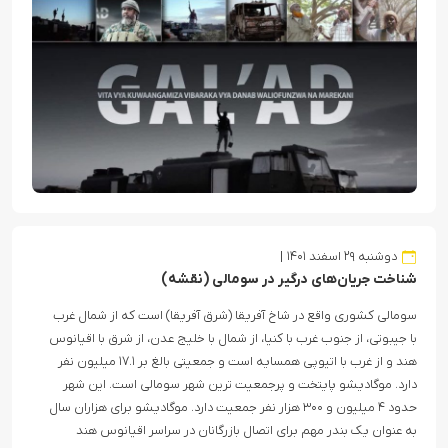
دوشنبه ۲۹ اسفند ۱۴۰۱
شناخت جریان‌های درگیر در سومالی (نقشه)
سومالی کشوری واقع در شاخ آفریقا (شرق آفریقا) است که از شمال غرب
با جیبوتی، از جنوب غرب با کنیا، از شمال با خلیج عدن، از شرق با اقیانوس
هند و از غرب با اتیوپی همسایه است و جمعیتی بالغ بر ۱۷.۱ میلیون نفر
دارد. موگادیشو پایتخت و پرجمعیت ترین شهر سومالی است. این شهر
حدود ۴ میلیون و ۳۰۰ هزار نفر جمعیت دارد. موگادیشو برای هزاران سال
به عنوان یک بندر مهم برای اتصال بازرگانان در سراسر اقیانوس هند