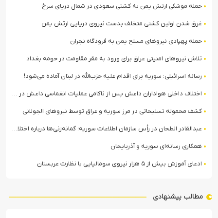
حمله موشکی ارتش یمن به کشتی سعودی در شمال دریای سرخ
غرق شدن اولین کشتی متخلف بدست نیروی دریایی ارتش یمن
حمله پهپادی نیروهای مسلح یمن به فرودگاه نجران
تلاش نیروهای امنیتی عراق برای ورود به مقر مقاومت در حومه بغداد
رسانه اسرائیلی: سوریه برای اقدام علیه حزب‌الله در لبنان آماده می‌شود!
اختلاف داخلی هواداران داعش پس از ناکامی عملیات انغماسی داعش در رقه
کشف محموله تسلیحاتی در مرز سوریه و عراق توسط نیروهای الجولانی
عبدالقادر الطحان در رأس سازمان اطلاعات سوریه؛ گمانه‌زنی‌ها درباره اختلافات در ساختار امنیتی
همکاری رسانه‌ای سوریه و آذربایجان
ادعای آموزش بیش از ۵ هزار نیروی سومالیایی با نظارت عربستان
مطالب پیشنهادی