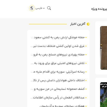
فارسی
پرونده ویژه
آخرین اخبار
حمله موشکی ارتش یمن به کشتی سعودی در شمال دریای سرخ
غرق شدن اولین کشتی متخلف بدست نیروی دریایی ارتش یمن
حمله پهپادی نیروهای مسلح یمن به فرودگاه نجران
تلاش نیروهای امنیتی عراق برای ورود به مقر مقاومت در حومه بغداد
رسانه اسرائیلی: سوریه برای اقدام علیه حزب‌الله در لبنان آماده می‌شود!
اختلاف داخلی هواداران داعش پس از ناکامی عملیات انغماسی داعش در رقه
کشف محموله تسلیحاتی در مرز سوریه و عراق توسط نیروهای الجولانی
عبدالقادر الطحان در رأس سازمان اطلاعات سوریه؛ گمانه‌زنی‌ها درباره اختلافات در ساختار امنیتی
همکاری رسانه‌ای سوریه و آذربایجان