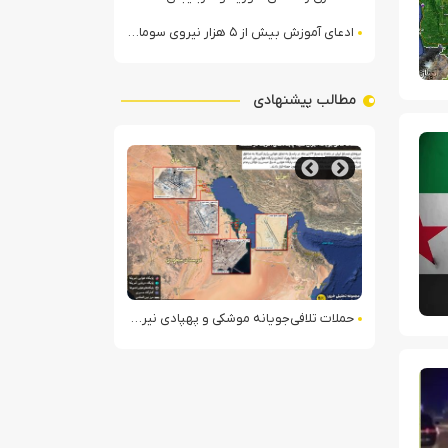
ادعای آموزش بیش از ۵ هزار نیروی سومالیایی با نظارت عربستان
مطالب پیشنهادی
An In-depth Look at AquaSpins Casino
Dive into the Deep En
حملات تلافی‌جویانه موشکی و پهپادی نیروهای مسلح ایران به مواضع آمریکا در منطقه