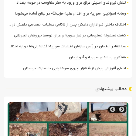
تلاش نیروهای امنیتی عراق برای ورود به مقر مقاومت در حومه بغداد
رسانه اسرائیلی: سوریه برای اقدام علیه حزب‌الله در لبنان آماده می‌شود!
اختلاف داخلی هواداران داعش پس از ناکامی عملیات انغماسی داعش در رقه
کشف محموله تسلیحاتی در مرز سوریه و عراق توسط نیروهای الجولانی
عبدالقادر الطحان در رأس سازمان اطلاعات سوریه؛ گمانه‌زنی‌ها درباره اختلافات در ساختار امنیتی
همکاری رسانه‌ای سوریه و آذربایجان
ادعای آموزش بیش از ۵ هزار نیروی سومالیایی با نظارت عربستان
مطالب پیشنهادی