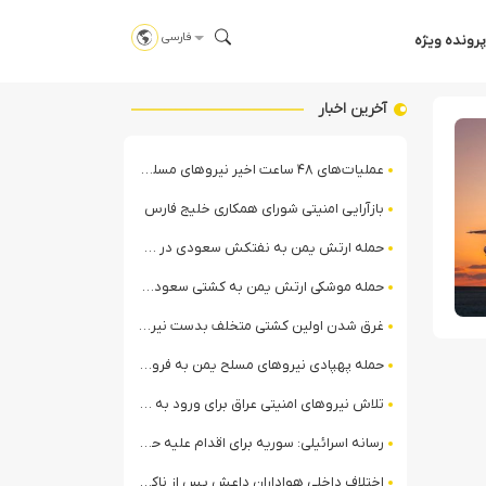
فارسی
پرونده ویژه
آخرین اخبار
عملیات‌های ۴۸ ساعت اخیر نیروهای مسلح یمن علیه ائتلاف سعودی + ویدیو
بازآرایی امنیتی شورای همکاری خلیج فارس
حمله ارتش یمن به نفتکش سعودی در خلیج عدن
حمله موشکی ارتش یمن به کشتی سعودی در شمال دریای سرخ
غرق شدن اولین کشتی متخلف بدست نیروی دریایی ارتش یمن
حمله پهپادی نیروهای مسلح یمن به فرودگاه نجران
تلاش نیروهای امنیتی عراق برای ورود به مقر مقاومت در حومه بغداد
رسانه اسرائیلی: سوریه برای اقدام علیه حزب‌الله در لبنان آماده می‌شود!
اختلاف داخلی هواداران داعش پس از ناکامی عملیات انغماسی داعش در رقه