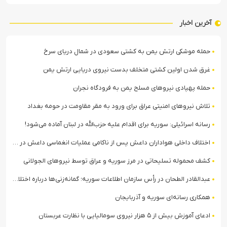
آخرین اخبار
حمله موشکی ارتش یمن به کشتی سعودی در شمال دریای سرخ
غرق شدن اولین کشتی متخلف بدست نیروی دریایی ارتش یمن
حمله پهپادی نیروهای مسلح یمن به فرودگاه نجران
تلاش نیروهای امنیتی عراق برای ورود به مقر مقاومت در حومه بغداد
رسانه اسرائیلی: سوریه برای اقدام علیه حزب‌الله در لبنان آماده می‌شود!
اختلاف داخلی هواداران داعش پس از ناکامی عملیات انغماسی داعش در رقه
کشف محموله تسلیحاتی در مرز سوریه و عراق توسط نیروهای الجولانی
عبدالقادر الطحان در رأس سازمان اطلاعات سوریه؛ گمانه‌زنی‌ها درباره اختلافات در ساختار امنیتی
همکاری رسانه‌ای سوریه و آذربایجان
ادعای آموزش بیش از ۵ هزار نیروی سومالیایی با نظارت عربستان