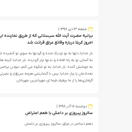
جمعه ۱۳ دی ۱۳۹۸
بیانیه حضرت آیت الله سیستانی که از طریق نماینده ا
امروز کربلا درباره وقائع عراق قرائت شد
بار خدایا، دلها به تو نزدیک شده و گردنها به سوى تو کشیده ش
به آستان تو به راه افتاده و بدنها نزار گردیده. بار خدایا، کینه
به جوشش آمده. بار خدایا، به تو شکوه مى کنم، نبودن پیامبرما
تعدادمان را پبار خدایا، پس با گشایشی هرچه سریع‌تر و نصرتی 
گرفتاری‌ها را از ما برطرف فرما ای مهربانترین مهربانان.
دوشنبه ۱۸ آذر ۱۳۹۸
سالروز پیروزی بر داعش با طعم اعتراض
دهم دسامبر در عراق، سالروز پیروزی بر داعش