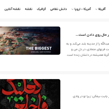
آفریقا
آمریکا – اروپا
دانش نظامی
گرافیک
نقشه
نقشه آنلاین
 در حال روی دادن است…
لَّه را از مدینه بلند می‌کند و به
ت قرنهای متمادی، در دل من و
ربلا همیشه در دلشان زنده است.
ْمُقَدَّسِ طُوًى (۱۲ طه) کفش خود را از پایت بیفکن؛ زیرا تو در وادی