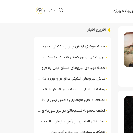
فارسی
پرونده ویژه
آخرین اخبار
حمله موشکی ارتش یمن به کشتی سعودی در شمال دریای سرخ
غرق شدن اولین کشتی متخلف بدست نیروی دریایی ارتش یمن
حمله پهپادی نیروهای مسلح یمن به فرودگاه نجران
تلاش نیروهای امنیتی عراق برای ورود به مقر مقاومت در حومه بغداد
رسانه اسرائیلی: سوریه برای اقدام علیه حزب‌الله در لبنان آماده می‌شود!
اختلاف داخلی هواداران داعش پس از ناکامی عملیات انغماسی داعش در رقه
کشف محموله تسلیحاتی در مرز سوریه و عراق توسط نیروهای الجولانی
عبدالقادر الطحان در رأس سازمان اطلاعات سوریه؛ گمانه‌زنی‌ها درباره اختلافات در ساختار امنیتی
همکاری رسانه‌ای سوریه و آذربایجان