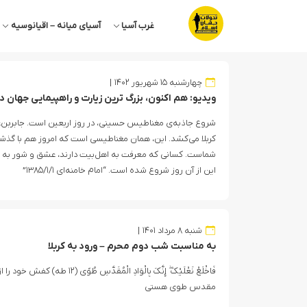
غرب آسیا
آسیای میانه – اقیانوسیه
چهارشنبه ۱۵ شهریور ۱۴۰۲
ویدیو: هم اکنون، بزرگ ترین زیارت و راهپیمایی جهان
شروع جاذبه‌ی مغناطیس حسینی، در روز اربعین است. جابربن‌عبدال
کربلا می‌کشد. این، همان مغناطیسی است که امروز هم با گذش
شماست. کسانی که معرفت به اهل‌بیت دارند، عشق و شور به ک
این از آن روز شروع شده است. “امام خامنه‌ای ۱۳۸۵/۱/۱”
شنبه ۸ مرداد ۱۴۰۱
به‌ مناسبت شب دوم محرم – ورود به کربلا
فَاخْلَعْ نَعْلَیْکَ ۖ إِنَّکَ بِالْوَادِ ال
مقدس طوی هستی