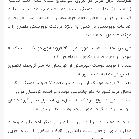
غیرتمند ایران عزیز در نیروی هوافضای سپاه نیمه شب گذشته
(سه‌شنبه) عملیات موشکی علیه مقر جاسوسی موساد در اقلیم
کردستان عراق و محل تجمع فرماندهان و عناصر اصلی مرتبط با
اقدامات تروریستی در کشور به ویژه گروهک تروریستی داعش را با
موفقیت کامل انجام دادند.
طی این عملیات اهداف مورد نظر با ۲۴ فروند انواع موشک بالستیک به
شرح زیر مورد اصابت دقیق و انهدام قرار گرفت:
تعداد ۴ فروند موشک خیبرشکن از خوزستان به مقر گروهک تکفیری
داعش در منطقه ادلب سوریه.
تعداد ۴ فروند موشک از غرب و نیز تعداد ۷ فروند موشک دیگر از
شمال غرب کشور به مقر جاسوسی موساد در اقلیم کردستان عراق.
تعداد ۹ فروند انواع موشک به محل‌های استقرار سایر گروهک‌های
تروریستی در دیگر مناطق سرزمین‌های اشغالی سوریه.
به ملت مقتدر و سربلند ایران اسلامی بار دیگر اطمینان می‌دهیم
عملیات‌های تهاجمی سپاه پاسداران انقلاب اسلامی تا انتقام آخرین