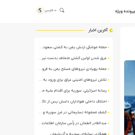
فارسی
پرونده ویژه
آخرین اخبار
حمله موشکی ارتش یمن به کشتی سعودی در شمال دریای سرخ
غرق شدن اولین کشتی متخلف بدست نیروی دریایی ارتش یمن
حمله پهپادی نیروهای مسلح یمن به فرودگاه نجران
تلاش نیروهای امنیتی عراق برای ورود به مقر مقاومت در حومه بغداد
رسانه اسرائیلی: سوریه برای اقدام علیه حزب‌الله در لبنان آماده می‌شود!
اختلاف داخلی هواداران داعش پس از ناکامی عملیات انغماسی داعش در رقه
کشف محموله تسلیحاتی در مرز سوریه و عراق توسط نیروهای الجولانی
عبدالقادر الطحان در رأس سازمان اطلاعات سوریه؛ گمانه‌زنی‌ها درباره اختلافات در ساختار امنیتی
همکاری رسانه‌ای سوریه و آذربایجان