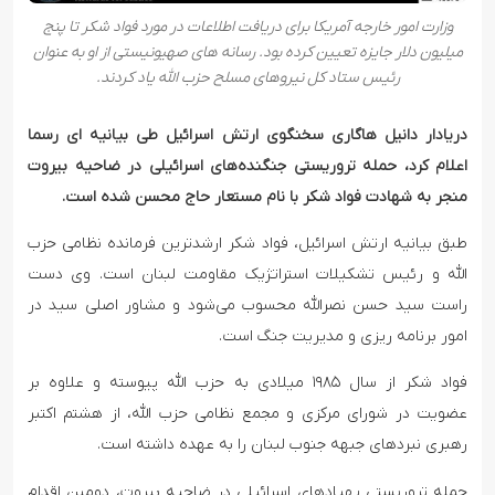
وزارت امور خارجه آمریکا برای دریافت اطلاعات در مورد فواد شکر تا پنج
میلیون دلار جایزه تعیین کرده بود. رسانه های صهیونیستی از او به عنوان
رئیس ستاد کل نیروهای مسلح حزب الله یاد کردند.
دریادار دانیل هاگاری سخنگوی ارتش اسرائیل طی بیانیه ای رسما
اعلام کرد، حمله تروریستی جنگنده‌های اسرائیلی در ضاحیه بیروت
منجر به شهادت فواد شکر با نام مستعار حاج محسن شده است.
طبق بیانیه ارتش اسرائیل، فواد شکر ارشدترین فرمانده نظامی حزب
الله و رئیس تشکیلات استراتژیک مقاومت لبنان است. وی دست
راست سید حسن نصرالله محسوب می‌شود و مشاور اصلی سید در
امور برنامه ریزی و مدیریت جنگ است.
فواد شکر از سال ۱۹۸۵ میلادی به حزب الله پیوسته و علاوه بر
عضویت در شورای مرکزی و مجمع نظامی حزب الله، از هشتم اکتبر
رهبری نبردهای جبهه جنوب لبنان را به عهده داشته است.
حمله تروریستی پهپادهای اسرائیلی در ضاحیه بیروت، دومین اقدام