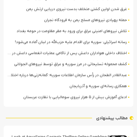
غرق شدن اولین کشتی متخلف بدست نیروی دریایی ارتش یمن
حمله پهپادی نیروهای مسلح یمن به فرودگاه نجران
تلاش نیروهای امنیتی عراق برای ورود به مقر مقاومت در حومه بغداد
رسانه اسرائیلی: سوریه برای اقدام علیه حزب‌الله در لبنان آماده می‌شود!
اختلاف داخلی هواداران داعش پس از ناکامی عملیات انغماسی داعش در رقه
کشف محموله تسلیحاتی در مرز سوریه و عراق توسط نیروهای الجولانی
عبدالقادر الطحان در رأس سازمان اطلاعات سوریه؛ گمانه‌زنی‌ها درباره اختلافات در ساختار امنیتی
همکاری رسانه‌ای سوریه و آذربایجان
ادعای آموزش بیش از ۵ هزار نیروی سومالیایی با نظارت عربستان
مطالب پیشنهادی