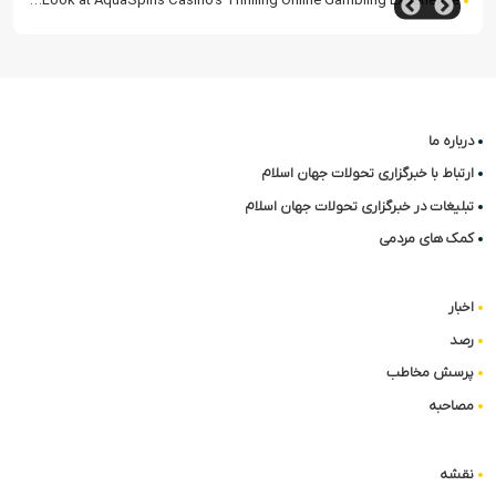
Dive into the Deep End: An In-Depth Look at AquaSpins Casino’s Thrilling Online Gambling Experience
درباره ما
ارتباط با خبرگزاری تحولات جهان اسلام
تبلیغات در خبرگزاری تحولات جهان اسلام
کمک های مردمی
اخبار
رصد
پرسش مخاطب
مصاحبه
نقشه