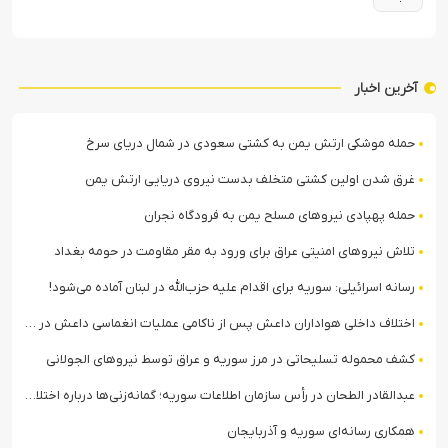
آخرین اخبار
حمله موشکی ارتش یمن به کشتی سعودی در شمال دریای سرخ
غرق شدن اولین کشتی متخلف بدست نیروی دریایی ارتش یمن
حمله پهپادی نیروهای مسلح یمن به فرودگاه نجران
تلاش نیروهای امنیتی عراق برای ورود به مقر مقاومت در حومه بغداد
رسانه اسرائیلی: سوریه برای اقدام علیه حزب‌الله در لبنان آماده می‌شود!
اختلاف داخلی هواداران داعش پس از ناکامی عملیات انغماسی داعش در رقه
کشف محموله تسلیحاتی در مرز سوریه و عراق توسط نیروهای الجولانی
عبدالقادر الطحان در رأس سازمان اطلاعات سوریه؛ گمانه‌زنی‌ها درباره اختلافات در ساختار امنیتی
همکاری رسانه‌ای سوریه و آذربایجان