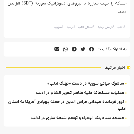
حسکه را جهت مبارزه با نیروهای دموکراتیک سوریه (SDF) افزایش
دهد.
#
ادلب
#
ارتش ترکیه
#
استان ادلب
#
ترکیه
#
سوریه
به اشتراک بگذارید:
اخبار مرتبط
شاهرگ حیاتی سوریه در دست «نهنگ ادلب»
عملیات مسلحانه علیه عناصر تحریر الشام در ادلب
ترور فرمانده میدانی حراس الدین در حمله پهپادی آمریکا به استان
ادلب
مسجد سیاه رنگ الزهراء و توهم شیعه سازی در ادلب