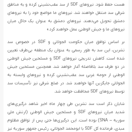
هست حفظ شود. نیروهای SDF از سد عقب‌نشینی کرده و به مناطق
شرقی سد منتقل خواهند شد. نیروهای ما مواضع خود را به نیروهای
دمشق تحویل می‌دهند. نیروهای دمشق به عنوان یک حائل میان
نیروهای ما و جیش الوطنی عمل خواهند کرد.»
بر اساس توافق میان حکومت الجولانی و SDF در خصوص سد
تشرین، این سد به طور رسمی به عنوان یک منطقه بی‌طرف تعیین
شده است. کاهش تدریجی نیروهای SDF و مسلحین جیش الوطنی
در دو طرف سد بلافاصله آغاز خواهد شد. همچنین مسلحین جیش
الوطنی از حومه غربی سد عقب‌نشینی کرده و نیروهای وابسته به
الجولانی جایگزین آنها خواهند شد. در ضلع شرقی نیز تأسیسات سد
توسط نیروهای SDF محافظت خواهد شد.
شایان ذکر است سد تشرین طی چهار ماه اخیر شاهد درگیری‌های
شدید میان نیروهای SDF و مسلحین جیش الوطنی (ارتش ملی
سوریه – SNA) بوده است. این درگیری‌ها حتی پس از توافق مظلوم
عبدی، فرمانده کل SDF با ابومحمد الجولانی، رئیس جمهور سوریه نیز