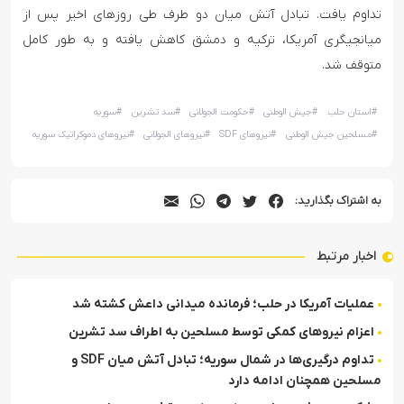
تداوم یافت. تبادل آتش میان دو طرف طی روزهای اخیر پس از
میانجیگری آمریکا، ترکیه و دمشق کاهش یافته و به طور کامل
متوقف شد.
#
استان حلب
#
جیش الوطنی
#
حکومت الجولانی
#
سد تشرین
#
سوریه
#
مسلحین جیش الوطنی
#
نیروهای SDF
#
نیروهای الجولانی
#
نیروهای دموکراتیک سوریه
به اشتراک بگذارید:
اخبار مرتبط
عملیات آمریکا در حلب؛ فرمانده میدانی داعش کشته شد
اعزام نیروهای کمکی توسط مسلحین به اطراف سد تشرین
تداوم درگیری‌ها در شمال سوریه؛ تبادل آتش میان SDF و
مسلحین همچنان ادامه دارد