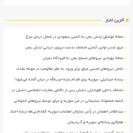
آخرین اخبار
حمله موشکی ارتش یمن به کشتی سعودی در شمال دریای سرخ
غرق شدن اولین کشتی متخلف بدست نیروی دریایی ارتش یمن
حمله پهپادی نیروهای مسلح یمن به فرودگاه نجران
تلاش نیروهای امنیتی عراق برای ورود به مقر مقاومت در حومه بغداد
رسانه اسرائیلی: سوریه برای اقدام علیه حزب‌الله در لبنان آماده می‌شود!
اختلاف داخلی هواداران داعش پس از ناکامی عملیات انغماسی داعش در رقه
کشف محموله تسلیحاتی در مرز سوریه و عراق توسط نیروهای الجولانی
عبدالقادر الطحان در رأس سازمان اطلاعات سوریه؛ گمانه‌زنی‌ها درباره اختلافات در ساختار امنیتی
همکاری رسانه‌ای سوریه و آذربایجان
ادعای آموزش بیش از ۵ هزار نیروی سومالیایی با نظارت عربستان