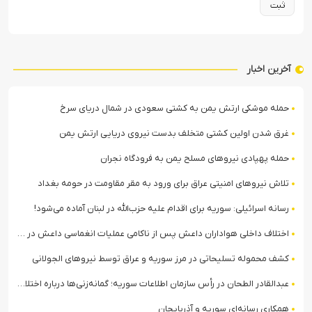
آخرین اخبار
حمله موشکی ارتش یمن به کشتی سعودی در شمال دریای سرخ
غرق شدن اولین کشتی متخلف بدست نیروی دریایی ارتش یمن
حمله پهپادی نیروهای مسلح یمن به فرودگاه نجران
تلاش نیروهای امنیتی عراق برای ورود به مقر مقاومت در حومه بغداد
رسانه اسرائیلی: سوریه برای اقدام علیه حزب‌الله در لبنان آماده می‌شود!
اختلاف داخلی هواداران داعش پس از ناکامی عملیات انغماسی داعش در رقه
کشف محموله تسلیحاتی در مرز سوریه و عراق توسط نیروهای الجولانی
عبدالقادر الطحان در رأس سازمان اطلاعات سوریه؛ گمانه‌زنی‌ها درباره اختلافات در ساختار امنیتی
همکاری رسانه‌ای سوریه و آذربایجان