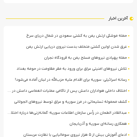
آخرین اخبار
حمله موشکی ارتش یمن به کشتی سعودی در شمال دریای سرخ
غرق شدن اولین کشتی متخلف بدست نیروی دریایی ارتش یمن
حمله پهپادی نیروهای مسلح یمن به فرودگاه نجران
تلاش نیروهای امنیتی عراق برای ورود به مقر مقاومت در حومه بغداد
رسانه اسرائیلی: سوریه برای اقدام علیه حزب‌الله در لبنان آماده می‌شود!
اختلاف داخلی هواداران داعش پس از ناکامی عملیات انغماسی داعش در رقه
کشف محموله تسلیحاتی در مرز سوریه و عراق توسط نیروهای الجولانی
عبدالقادر الطحان در رأس سازمان اطلاعات سوریه؛ گمانه‌زنی‌ها درباره اختلافات در ساختار امنیتی
همکاری رسانه‌ای سوریه و آذربایجان
ادعای آموزش بیش از ۵ هزار نیروی سومالیایی با نظارت عربستان