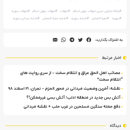
#
پایگاه تحلیلی خبری تحولات جهان اسلام
#
تحولات
#
تحولات جهان اسلام
#
تحولات سوریه
#
سوریه
#
معرة النعمان
#
نقشه سوریه
#
نقشه معرة النعمان
#
نقشه میدانی سوریه
به اشتراک بگذارید:
اخبار مرتبط
عصائب اهل الحق عراق و انتقام سخت – از سری روایت های
“انتقام سخت”
نقشه: آخرین وضعیت میدانی در محور الحزم – نجران، ۲۱ اسفند ۹۸
آتش بس جدید در منطقه ادلب؛ آتش بسی غیرممکن!؟
دفع حمله سنگین مسلحین در غرب حلب + نقشه میدانی
دیدگاه