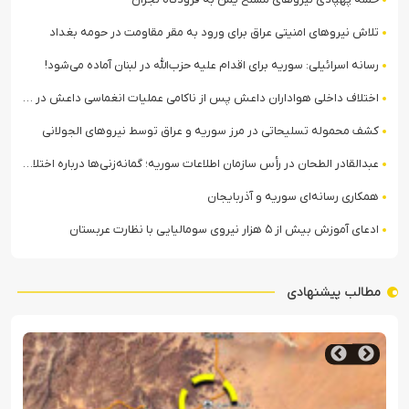
تلاش نیروهای امنیتی عراق برای ورود به مقر مقاومت در حومه بغداد
رسانه اسرائیلی: سوریه برای اقدام علیه حزب‌الله در لبنان آماده می‌شود!
اختلاف داخلی هواداران داعش پس از ناکامی عملیات انغماسی داعش در رقه
کشف محموله تسلیحاتی در مرز سوریه و عراق توسط نیروهای الجولانی
عبدالقادر الطحان در رأس سازمان اطلاعات سوریه؛ گمانه‌زنی‌ها درباره اختلافات در ساختار امنیتی
همکاری رسانه‌ای سوریه و آذربایجان
ادعای آموزش بیش از ۵ هزار نیروی سومالیایی با نظارت عربستان
مطالب پیشنهادی