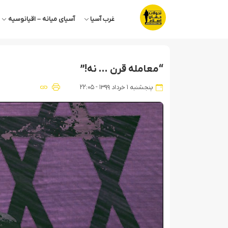
غرب آسیا
آسیای میانه – اقیانوسیه
“معامله قرن … نه!”
پنجشنبه ۱ خرداد ۱۳۹۹ - ۲۲:۰۵