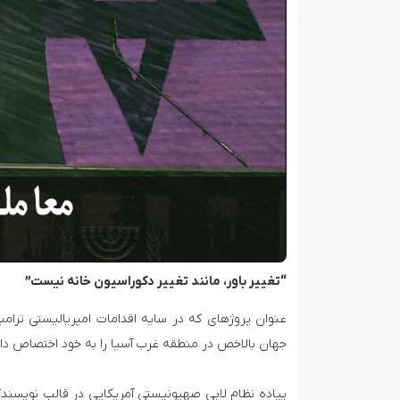
“تغییر باور، مانند تغییر دکوراسیون خانه نیست”
تلاش نیروهای امنیتی عراق برای ورود به مقر مقاومت در حومه بغداد
عنوان پروژه­­­ای که در سایه اقدامات امپریالیستی ت
جهان بالاخص در منطقه غرب آسیا را به خود اختصاص دا
پیاده نظام لابی صهیونیستی آمریکایی در قالب نویسندگا