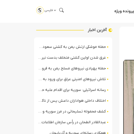
فارسی
پرونده ویژه
آخرین اخبار
حمله موشکی ارتش یمن به کشتی سعودی در شمال دریای سرخ
غرق شدن اولین کشتی متخلف بدست نیروی دریایی ارتش یمن
حمله پهپادی نیروهای مسلح یمن به فرودگاه نجران
تلاش نیروهای امنیتی عراق برای ورود به مقر مقاومت در حومه بغداد
رسانه اسرائیلی: سوریه برای اقدام علیه حزب‌الله در لبنان آماده می‌شود!
اختلاف داخلی هواداران داعش پس از ناکامی عملیات انغماسی داعش در رقه
کشف محموله تسلیحاتی در مرز سوریه و عراق توسط نیروهای الجولانی
عبدالقادر الطحان در رأس سازمان اطلاعات سوریه؛ گمانه‌زنی‌ها درباره اختلافات در ساختار امنیتی
همکاری رسانه‌ای سوریه و آذربایجان