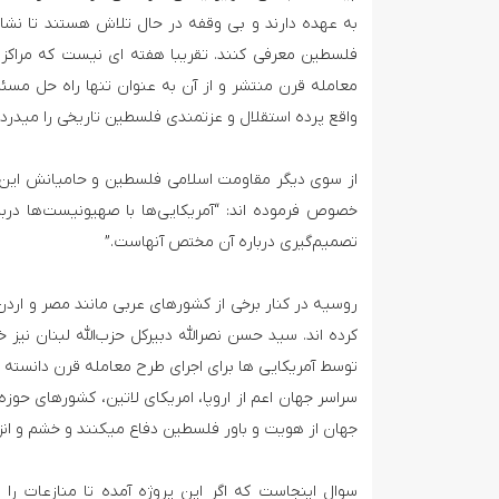
به عهده دارند و بی وقفه در حال تلاش هستند تا نشان 
فلسطین معرفی کنند. تقریبا هفته ­ای نیست که مراکز م
معامله قرن منتشر و از آن به عنوان تنها راه حل مسئل
واقع پرده استقلال و عزتمندی فلسطین تاریخی را می­درد
از سوی دیگر مقاومت اسلامی فلسطین و حامیانش این طرح 
خصوص فرموده­ اند: “آمریکایی‌ها با صهیونیست‌ها دربا
تصمیم‌گیری درباره آن مختص آنهاست.”
روسیه در کنار برخی از کشورهای عربی مانند مصر و اردن
کرده اند. سید حسن نصرالله دبیرکل حزب‌الله لبنان نیز 
توسط آمریکایی ها برای اجرای طرح معامله قرن دانسته و
سراسر جهان اعم از اروپا، امریکای لاتین، کشورهای حوز
جهان از هویت و باور فلسطین دفاع می­کنند و خشم و انزج