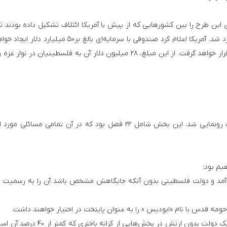
این طرح را بین کشورهایی که از پیش با آمریکا ائتلاف تشکیل داده بودند 
کرد. برای اجرای معامله قرن ۵۰ میلیارد دلار هزینه برآورد شد. آمریکا اعلام کرد صندوقی با سرمایه‌ای بالغ بر۵۰ 
که برای سرمایه‌گذاری و ایجاد زیر ساخت مورد استفاده قرار خواهد گرفت. از این مبلغ، ۲۸ میلیون دلار آن به فلسطینیان در 
بخش سیاسی معامله قرن ۲۸ ژانویه ۲۰۲۰ توسط ترامپ رونمایی شد. این بخش شامل ۲۲ فصل بود که در آن تمامی مسائ
یم بود:
 آمد و دولت فلسطینی بدون آنکه جایگاهش مشخص باشد آن را به رسمیت 
ه قدس با نام «ابودیس » را به عنوان پایتخت در اختیار خواهند داشت.
– دولت فلسطینی به وجود نمی‌آید بلکه مقدمات ایجاد یک دولت بدون ارتش در بخش‌هایی از ک