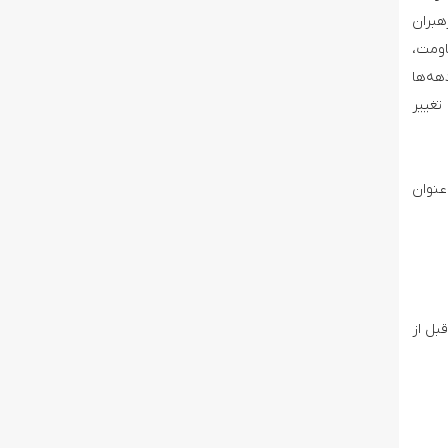
هبران
اومت،
هه‌ها
تغییر
عنوان
اری کارگاه اقتصادی منامه در بحرین ارائه شد. براساس طرحی که ۲ روز قبل از