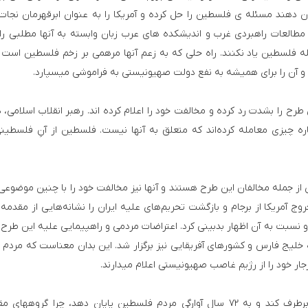
دهند مسئله­ ی فلسطین را حل کرده­ و آمریکا را به عنوان ابرقهرمان نجات
طالعات راهبردی غرب و اندیشکده ­های عرب زبان وابسته به آن­ها مطلبی را
ه فلسطین یاد نکنند. راه حلی که به زعم آنها مرهمی بر زخم فلسطین است ا
 و آن را برای همیشه به نفع دولت صهیونیستی به فراموشی می­سپارد.
را بشدت رد کرده و مخالفت خود را اعلام کرده ­اند. رهبر انقلاب اسلامی، د
ره چیزی معامله کرده‌اند که متعلق به آنها نیست. فلسطین از آنِ فلسطینی
 از جمله مخالفان این طرح هستند و آنها نیز مخالفت خود را با چنین موضوعی 
خروج آمریکا از برجام و بازگشت تحریم‌های علیه ایران را نشانه‌هایی از مقدمه
 نسبت به آن اظهار بدبینی کرد. اعتراضات مردمی و راهپیمایی علیه این طرح ن
ه خلیج فارس و کشورهای آفریقایی نیز برگزار شد. این بدان معناست که مردم 
ار خود را از رژیم غاصب صهیونیستی اعلام می­دارند.
سوال اینجاست که اگر این پروژه آمده تا منازعات را برطرف کند و به ۷۲ سال آوارگی مردم فلسطین پایان دهد، چرا گروه