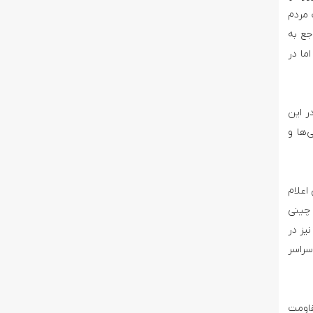
 مردم
جع به
ما در
ر این
‌ها و
اعلام
 چینی
یز در
سراسر
­های مقاومت