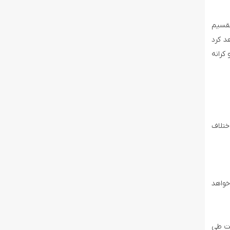
تقسیم
میلیارد دلار ایجاد خواهد کرد
نوار غزه و کرانه
لی مورد اختلاف
خواهد
رانه باختری که کمتر از ۴۰ درصد آن است طی