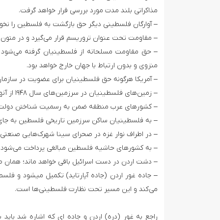
مذاکراتی بلند مدت مورد بررسی قرار خواهد گرفت.
– آوارگان فلسطینی دیگر حق بازگشت به فلسطین را نخو
– مقاومت تحت عنوان تروریسم قرار می‌گیرد و در متون
– حق مقاومت مسلحانه از فلسطینیان گرفته می‌شود و
منزوی و بدون ارتباط با جهان خارج خواهد بود.
– آمریکا هرگونه حق فلسطینیان برای عضویت در سازمان م
– زمین‌های فلسطینیان در سرزمین‌های سال ۱۹۴۸ از آنها گرفته می‌شود و به جای زمین‌هایی در صحرای نقب به آنها واگذار می شود.
– کشورهای عرب منطقه ضمن به رسمیت شناختن دولت قوم 
– به فلسطینیان ساکن سرزمین تاریخی فلسطین به جای 
– در اطراف نوار غزه در صحرای سینا شهرک‌هایی صنعتی به
– به کشورهای حاشیه فلسطین مبالغی پرداخت می‌شود تا
– دشت اردن در دست اسرائیل باقی خواهد ماند؛ همان ط
– جاده غور اردن (جاده آپارتاید) تکمیل می­شود و فلس
می‌کند و این مسیر تحت نظارت فلسطینی‌ها است.
راجع به غور (دره) اردن و جاده ­ای که اشاره شد باید