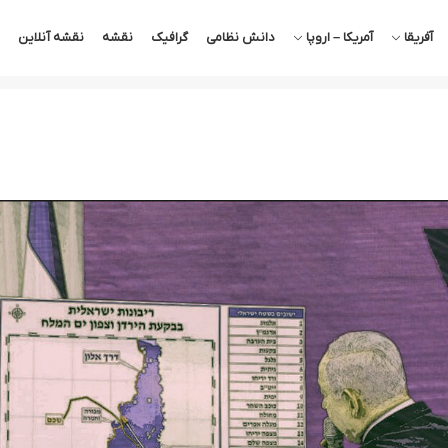
آفریقا
آمریکا – اروپا
دانش نظامی
گرافیک
نقشه
نقشه آنلاین