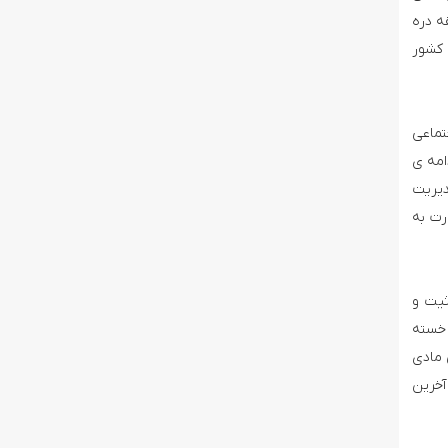
ه دره
 کشور
تماعی
رابر انتفاضه و جنگ ۲۲ روزه غزه و ادامه­ ی
دیریت
رت به
ثیت و
 خسته
 مادی
آخرین