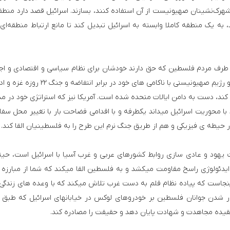
شهرک‌نشینان صهیونیست از آن استفاده کنند، بسازند. اسرائیل قصد دارد منطق
، به یک منطقه کاملا وابسته به اسرائیل تبدیل کند تا مانع ارتباط منطقه‌ای
 طرف مردم فلسطین که حق دارند خودشان برای نظام سیاسی و اقتصادی و اج
کشور تاریخی­شان تصمیم بگیرند، رد میشود. اما در آن سو رژیم صهیونیستی با ناکامی­ های خود در ب
کند، دست به دامن ایالات متحده شده است. آمریکا نیز که استراتژی خود در م
ا محوریت اسرائیل می­داند یک­طرفه و با اقدامی فضاحت بار با تغییر محل سفا
 حیطه­ ی فیزیکی و هم از طریق جنگ نرم این طرح را به فلسطینیان القا کند.
یهود و عادی سازی روابط کشورهای عربی و غرب آسیا با اسرائیل است، حی
ایدئولوژی راسخ مقاومت می­کشد و به فلسطین القا می­کند که شما از مبارزه
نجاست که پیاده نظام قلم به دست غرب تلاش می­کند که با وعده­ های زندگی
ر شدن جوانان فلسطین بر خودروهای لوکس در خیابان­های اسرائیل که طبق 
 عقیده مجاهدت و شهادت پایان دهد و حقیقت را مصادره کند.