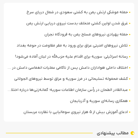
حمله موشکی ارتش یمن به کشتی سعودی در شمال دریای سرخ
غرق شدن اولین کشتی متخلف بدست نیروی دریایی ارتش یمن
حمله پهپادی نیروهای مسلح یمن به فرودگاه نجران
تلاش نیروهای امنیتی عراق برای ورود به مقر مقاومت در حومه بغداد
رسانه اسرائیلی: سوریه برای اقدام علیه حزب‌الله در لبنان آماده می‌شود!
اختلاف داخلی هواداران داعش پس از ناکامی عملیات انغماسی داعش در رقه
کشف محموله تسلیحاتی در مرز سوریه و عراق توسط نیروهای الجولانی
عبدالقادر الطحان در رأس سازمان اطلاعات سوریه؛ گمانه‌زنی‌ها درباره اختلافات در ساختار امنیتی
همکاری رسانه‌ای سوریه و آذربایجان
ادعای آموزش بیش از ۵ هزار نیروی سومالیایی با نظارت عربستان
مطالب پیشنهادی