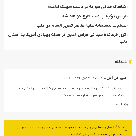
شاهرگ حیاتی سوریه در دست «نهنگ ادلب»
ارتش ترکیه از ادلب خارج خواهد شد
عملیات مسلحانه علیه عناصر تحریر الشام در ادلب
ترور فرمانده میدانی حراس الدین در حمله پهپادی آمریکا به استان
ادلب
دیدگاه
علی اس اس
سه شنبه, ۲۹ مهر, ۱۳۹۹ - ۰۲:۱۷
پس حرفی که زده بود درست بود عجب پیشبینی کرده بود طرف کم کم
ترکیه نفذش رو تو سوریه از دست میده
پاسخ
دیدگاه های شما پس از تایید مجموعه تحلیلی خبری تحــولات جهــان
اســلام در سایت منتشر خواهد شد.