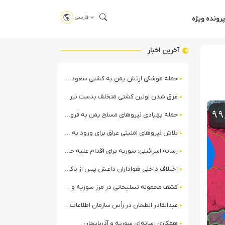
فارسی
پرونده ویژه
آخرین اخبار
حمله موشکی ارتش یمن به کشتی سعودی در شمال دریای سرخ
غرق شدن اولین کشتی متخلف بدست نیروی دریایی ارتش یمن
حمله پهپادی نیروهای مسلح یمن به فرودگاه نجران
تلاش نیروهای امنیتی عراق برای ورود به مقر مقاومت در حومه بغداد
رسانه اسرائیلی: سوریه برای اقدام علیه حزب‌الله در لبنان آماده می‌شود!
اختلاف داخلی هواداران داعش پس از ناکامی عملیات انغماسی داعش در رقه
کشف محموله تسلیحاتی در مرز سوریه و عراق توسط نیروهای الجولانی
عبدالقادر الطحان در رأس سازمان اطلاعات سوریه؛ گمانه‌زنی‌ها درباره اختلافات در ساختار امنیتی
همکاری رسانه‌ای سوریه و آذربایجان