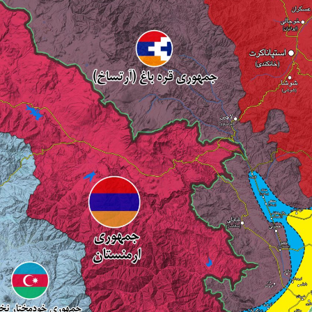
غرق شدن اولین کشتی متخلف بدست نیروی دریایی ارتش یمن
اختلاف داخلی هواداران داعش پس از ناکامی عملیات انغما