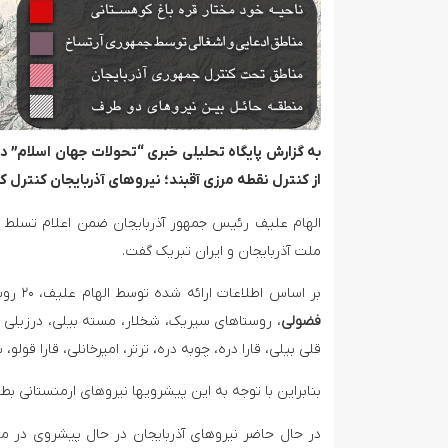
به گزارش پایگاه تحلیلی خبری “تحولات جهان اسلام” د
از کنترل نقطه مرزی آقبند؛ نیروهای آذربایجان کنترل ک
الهام علیف رئیس جمهور آذربایجان ضمن اعلام تسلط کام
ملت آذربایجان و ایران تبریک گفت.
بر اساس اطلاعات ارائه شده توسط الهام علیف، ۲۰ روستا و منطقه ی جدید شامل ملاولی، یوخاری رفیدینلی و آشاقی رفیدینلی
فضولی
، روستاهای سیریک، شخلار، مسته بیلی، درزیلی
قلی بیلی، قارا دره، چوبه دره، ترتر، امیرخانلی، قارا قولو، 
بنابراین با توجه به این پیشرویها نیروهای ارمنستانی بط
در حال حاضر نیروهای آذربایجان در حال پیشروی در منط