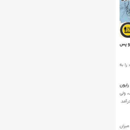
 و پس
را به
رایون
، ولی
رآمد.
میزان