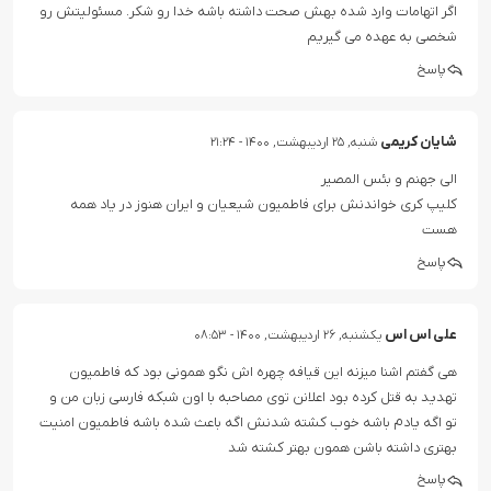
اگر اتهامات وارد شده بهش صحت داشته باشه خدا رو شکر. مسئولیتش رو
شخصی به عهده می گیریم
پاسخ
شایان کریمی
شنبه, ۲۵ اردیبهشت, ۱۴۰۰ - ۲۱:۲۴
الی جهنم و بئس المصیر
کلیپ کری خواندنش برای فاطمیون شیعیان و ایران هنوز در یاد همه
هست
پاسخ
علی اس اس
یکشنبه, ۲۶ اردیبهشت, ۱۴۰۰ - ۰۸:۵۳
هی گفتم اشنا میزنه این قیافه چهره اش نگو همونی بود که فاطمیون
تهدید به قتل کرده بود اعلانن توی مصاحبه با اون شبکه فارسی زبان من و
تو اگه یادم باشه خوب کشته شدنش اگه باعث شده باشه فاطمیون امنیت
بهتری داشته باشن همون بهتر کشته شد
پاسخ