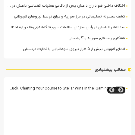
اختلاف داخلی هواداران داعش پس از ناکامی عملیات انغماسی داعش در رقه
کشف محموله تسلیحاتی در مرز سوریه و عراق توسط نیروهای الجولانی
عبدالقادر الطحان در رأس سازمان اطلاعات سوریه؛ گمانه‌زنی‌ها درباره اختلافات در ساختار امنیتی
همکاری رسانه‌ای سوریه و آذربایجان
ادعای آموزش بیش از ۵ هزار نیروی سومالیایی با نظارت عربستان
مطالب پیشنهادی
AstraLuck: Charting Your Course to Stellar Wins in the iGaming Universe